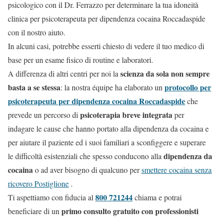
psicologico con il Dr. Ferrazzo per determinare la tua idoneità
clinica per psicoterapeuta per dipendenza cocaina Roccadaspide
con il nostro aiuto.
In alcuni casi, potrebbe esserti chiesto di vedere il tuo medico di
base per un esame fisico di routine e laboratori.
scienza da sola non sempre
A differenza di altri centri per noi la
basta a se stessa
protocollo per
: la nostra équipe ha elaborato un
psicoterapeuta per dipendenza cocaina Roccadaspide
che
psicoterapia breve integrata
prevede un percorso di
per
indagare le cause che hanno portato alla dipendenza da cocaina e
per aiutare il paziente ed i suoi familiari a sconfiggere e superare
dipendenza da
le difficoltà esistenziali che spesso conducono alla
cocaina
o ad aver bisogno di qualcuno per
smettere cocaina senza
ricovero Postiglione
.
800 721244
Ti aspettiamo con fiducia al
chiama e potrai
primo consulto gratuito con professionisti
beneficiare di un