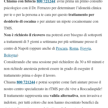
Chiama con fiducia
800 721244
: avrai prima un primo consulto
psicologico con il Dr. Ferrazzo per determinare l’idoneità clinica
trattamento per
per te o per la persona a te cara per questo
desiderio di cocaina
o per aiutare un nipote cocainomane con
TMS.
Non è richiesto il ricovero
ma potresti aver bisogno di sottoporti
a trattamenti di 5 giorni a settimana per più settimane presso il
centro di Napoli (oppure anche di
Pescara
,
Roma
,
Foggia
,
Bologna
)
Considerando che una sessione può richiedere da 30 a 60 minuti e
non richiede anestesia potresti essere in grado di eseguire il
trattamento prima o dopo il lavoro.
800 721244
Chiama
e potrai scoprire come farti aiutare presso il
nostro centro specializzato in rTMS per chi vive a Roccadaspide!
valida alternativa
Il trattamento rappresenta una
, non invasiva e
indolore, per tutti coloro che non hanno riscontrato benefici da