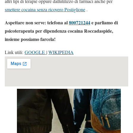
altri tipi di terapie oppure dallutilizzo di farmaci anche per
smettere cocaina senza ricovero Postiglione
.
Aspettare non serve: telefona al
800721244
e parliamo di
psicoterapeuta per dipendenza cocaina Roccadaspide,
insieme possiamo farcela!
Link utili:
GOOGLE
|
WIKIPEDIA