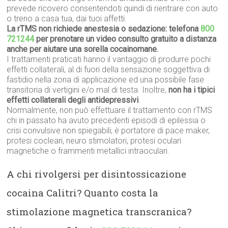
prevede ricovero consentendoti quindi di rientrare con auto
o treno a casa tua, dai tuoi affetti.
La rTMS non richiede anestesia o sedazione: telefona
800
721244
per prenotare un video consulto gratuito a distanza
anche per aiutare una sorella cocainomane.
I trattamenti praticati hanno il vantaggio di produrre pochi
effetti collaterali, al di fuori della sensazione soggettiva di
fastidio nella zona di applicazione ed una possibile fase
transitoria di vertigini e/o mal di testa. Inoltre,
non ha i tipici
effetti collaterali degli antidepressivi
.
Normalmente, non può effettuare il trattamento con rTMS
chi in passato ha avuto precedenti episodi di epilessia o
crisi convulsive non spiegabili; è portatore di pace maker,
protesi cocleari, neuro stimolatori, protesi oculari
magnetiche o frammenti metallici intraoculari.
A chi rivolgersi per disintossicazione
cocaina Calitri? Quanto costa la
stimolazione magnetica transcranica?