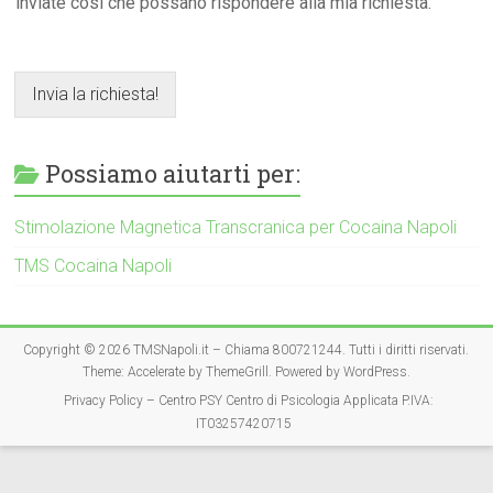
inviate così che possano rispondere alla mia richiesta.
Invia la richiesta!
Possiamo aiutarti per:
Stimolazione Magnetica Transcranica per Cocaina Napoli
TMS Cocaina Napoli
Copyright © 2026
TMSNapoli.it – Chiama 800721244
. Tutti i diritti riservati.
Theme:
Accelerate
by ThemeGrill. Powered by
WordPress
.
Privacy Policy – Centro PSY Centro di Psicologia Applicata P.IVA:
IT03257420715