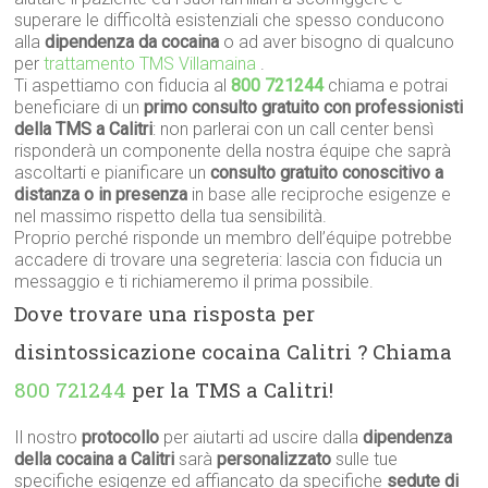
superare le difficoltà esistenziali che spesso conducono
alla
dipendenza da cocaina
o ad aver bisogno di qualcuno
per
trattamento TMS Villamaina
.
Ti aspettiamo con fiducia al
800 721244
chiama e potrai
beneficiare di un
primo consulto gratuito con professionisti
della TMS a Calitri
: non parlerai con un call center bensì
risponderà un componente della nostra équipe che saprà
ascoltarti e pianificare un
consulto gratuito conoscitivo a
distanza o in presenza
in base alle reciproche esigenze e
nel massimo rispetto della tua sensibilità.
Proprio perché risponde un membro dell’équipe potrebbe
accadere di trovare una segreteria: lascia con fiducia un
messaggio e ti richiameremo il prima possibile.
Dove trovare una risposta per
disintossicazione cocaina Calitri ? Chiama
800 721244
per la TMS a Calitri!
Il nostro
protocollo
per aiutarti ad uscire dalla
dipendenza
della cocaina a Calitri
sarà
personalizzato
sulle tue
specifiche esigenze ed affiancato da specifiche
sedute di