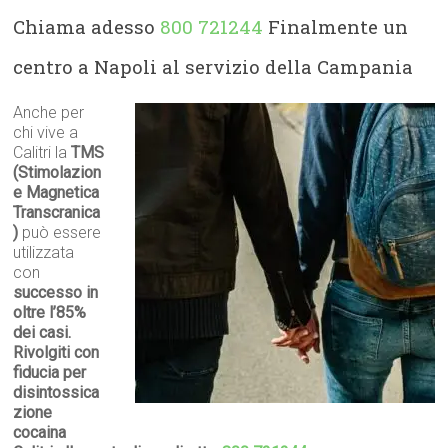
Chiama adesso
800 721244
Finalmente un
centro a Napoli al servizio della Campania
Anche per
chi vive a
Calitri la
TMS
(Stimolazion
e Magnetica
Transcranica
)
può essere
utilizzata
con
successo in
oltre l’85%
dei casi.
Rivolgiti con
fiducia per
disintossica
zione
cocaina