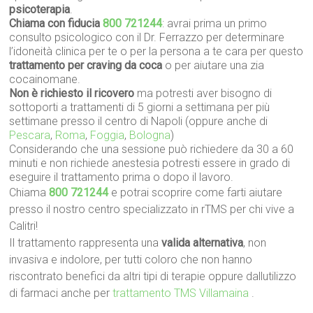
psicoterapia
.
Chiama con fiducia
800 721244
: avrai prima un primo
consulto psicologico con il Dr. Ferrazzo per determinare
l’idoneità clinica per te o per la persona a te cara per questo
trattamento per craving da coca
o per aiutare una zia
cocainomane.
Non è richiesto il ricovero
ma potresti aver bisogno di
sottoporti a trattamenti di 5 giorni a settimana per più
settimane presso il centro di Napoli (oppure anche di
Pescara
,
Roma
,
Foggia
,
Bologna
)
Considerando che una sessione può richiedere da 30 a 60
minuti e non richiede anestesia potresti essere in grado di
eseguire il trattamento prima o dopo il lavoro.
Chiama
800 721244
e potrai scoprire come farti aiutare
presso il nostro centro specializzato in rTMS per chi vive a
Calitri!
Il trattamento rappresenta una
valida alternativa
, non
invasiva e indolore, per tutti coloro che non hanno
riscontrato benefici da altri tipi di terapie oppure dallutilizzo
di farmaci anche per
trattamento TMS Villamaina
.