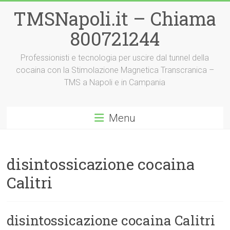
Vai
TMSNapoli.it – Chiama
al
contenuto
800721244
Professionisti e tecnologia per uscire dal tunnel della
cocaina con la Stimolazione Magnetica Transcranica –
TMS a Napoli e in Campania
Menu
disintossicazione cocaina
Calitri
disintossicazione cocaina Calitri