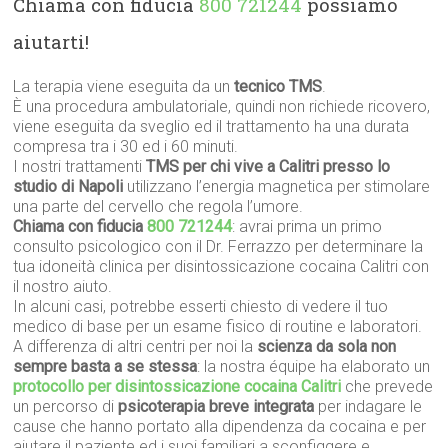
Chiama con fiducia
800 721244
possiamo
aiutarti!
La terapia viene eseguita da un
tecnico TMS
.
È una procedura ambulatoriale, quindi non richiede ricovero,
viene eseguita da sveglio ed il trattamento ha una durata
compresa tra i 30 ed i 60 minuti.
I nostri trattamenti
TMS per chi vive a Calitri presso lo
studio di Napoli
utilizzano l’energia magnetica per stimolare
una parte del cervello che regola l’umore.
Chiama con fiducia
800 721244
: avrai prima un primo
consulto psicologico con il Dr. Ferrazzo per determinare la
tua idoneità clinica per disintossicazione cocaina Calitri con
il nostro aiuto.
In alcuni casi, potrebbe esserti chiesto di vedere il tuo
medico di base per un esame fisico di routine e laboratori.
A differenza di altri centri per noi la
scienza da sola non
sempre basta a se stessa
: la nostra équipe ha elaborato un
protocollo per disintossicazione cocaina Calitri
che prevede
un percorso di
psicoterapia breve integrata
per indagare le
cause che hanno portato alla dipendenza da cocaina e per
aiutare il paziente ed i suoi familiari a sconfiggere e