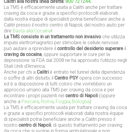
Calitri alla nostra linea diretta:
800 721244
.
La TMS è efficacemente usata a Calitri anche per trattare
craving da coca e grazie a specifici protocolli elaborati
dalla nostra équipe di specialisti potrai beneficiare anche a
Calitri presso il nostro centro di Napoli, del nostro aiuto per
dire
Basta alla Cocaina
!
La TMS consiste in un trattamento non invasivo
che utilizza
impulsi elettromagnetici per stimolare le cellule nervose:
può aiutare a riprendere il
controllo del desiderio superare
il
craving da cocaina
, oppure supportare le cure per la
depressione: la FDA dal 2008 ne ha approvato l’utilizzo negli
Stati Uniti d’America.
Anche per chi a
Calitri
è entrato nel tunnel della dipendenza
o soffre di altri disturbi, il
Centro PSY
opera con successo
ed è a disposizione di tutti coloro che vorrebbero un
approccio umano alla TMS per craving da coca e per
incontrare i propri pazienti nel
centro di Napoli
(oppure
anche a
Pescara
,
Roma
,
Foggia
,
Bologna
)
La TMS è efficacemente usata per trattare craving da coca
e grazie a specifici protocolli elaborati dalla nostra équipe
di specialisti potrai beneficiare anche a Calitri presso il
nostro
centro di Napoli
, di questo trattamento per craving
da coca che si svolge in forma ambulatoriale e non