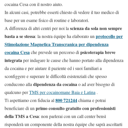
cocaina Cesa con il nostro aiuto.
In alcuni casi, potrebbe esserti chiesto di vedere il tuo medico di
base per un esame fisico di routine e laboratori.
scienza da sola non sempre
A differenza di altri centri per noi la
basta a se stessa
protocollo per
: la nostra équipe ha elaborato un
Stimolazione Magnetica Transcranica per dipendenza
cocaina Cesa
psicoterapia breve
che prevede un percorso di
integrata
per indagare le cause che hanno portato alla dipendenza
da cocaina e per aiutare il paziente ed i suoi familiari a
sconfiggere e superare le difficoltà esistenziali che spesso
dipendenza da cocaina
conducono alla
o ad aver bisogno di
qualcuno per
TMS per cocainomane Baia e Latina
.
800 721244
Ti aspettiamo con fiducia al
chiama e potrai
primo consulto gratuito con professionisti
beneficiare di un
della TMS a Cesa
: non parlerai con un call center bensì
risponderà un componente della nostra équipe che saprà ascoltarti