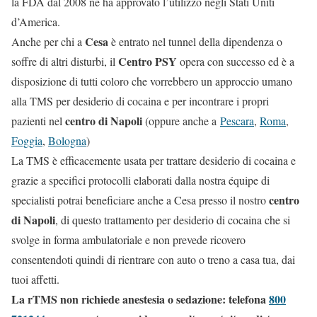
la FDA dal 2008 ne ha approvato l’utilizzo negli Stati Uniti
d’America.
Cesa
Anche per chi a
è entrato nel tunnel della dipendenza o
Centro PSY
soffre di altri disturbi, il
opera con successo ed è a
disposizione di tutti coloro che vorrebbero un approccio umano
alla TMS per desiderio di cocaina e per incontrare i propri
centro di Napoli
pazienti nel
(oppure anche a
Pescara
,
Roma
,
Foggia
,
Bologna
)
La TMS è efficacemente usata per trattare desiderio di cocaina e
grazie a specifici protocolli elaborati dalla nostra équipe di
centro
specialisti potrai beneficiare anche a Cesa presso il nostro
di Napoli
, di questo trattamento per desiderio di cocaina che si
svolge in forma ambulatoriale e non prevede ricovero
consentendoti quindi di rientrare con auto o treno a casa tua, dai
tuoi affetti.
La rTMS non richiede anestesia o sedazione: telefona
800