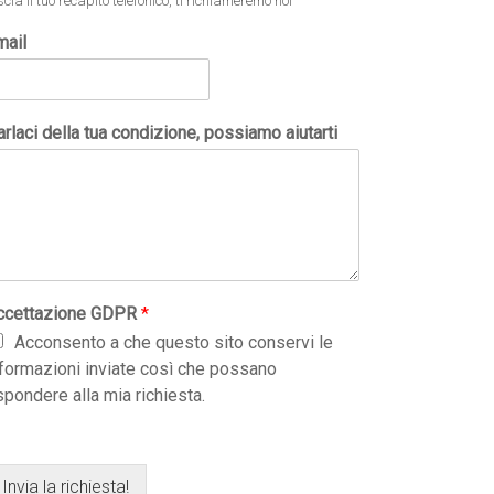
scia il tuo recapito telefonico, ti richiameremo noi
mail
rlaci della tua condizione, possiamo aiutarti
ccettazione GDPR
*
Acconsento a che questo sito conservi le
nformazioni inviate così che possano
spondere alla mia richiesta.
Invia la richiesta!