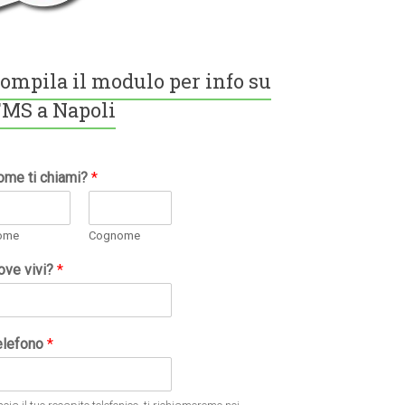
ompila il modulo per info su
MS a Napoli
ome ti chiami?
*
ome
Cognome
ove vivi?
*
elefono
*