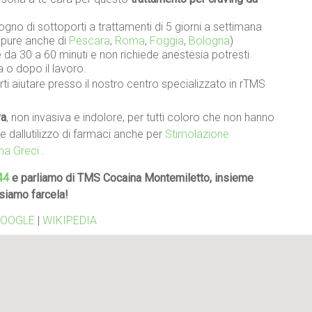
gno di sottoporti a trattamenti di 5 giorni a settimana
oppure anche di
Pescara
,
Roma
,
Foggia
,
Bologna
)
da 30 a 60 minuti e non richiede anestesia potresti
a o dopo il lavoro.
ti aiutare presso il nostro centro specializzato in rTMS
va
, non invasiva e indolore, per tutti coloro che non hanno
re dallutilizzo di farmaci anche per
Stimolazione
na Greci
.
44
e parliamo di TMS Cocaina Montemiletto, insieme
siamo farcela!
OOGLE
|
WIKIPEDIA