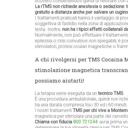
ricovero consentendoti quindi di rientrare con a
La rTMS non richiede anestesia o sedazione: 
gratuito a distanza anche per salvare un cugin
I trattamenti praticati hanno il vantaggio di prod
soggettiva di fastidio nella zona di applicazione
testa. Inoltre,
non ha i tipici effetti collaterali 
Normalmente, non può effettuare il trattament
epilessia o crisi convulsive non spiegabili; è p
stimolatori, protesi oculari magnetiche o framme
A chi rivolgersi per TMS Cocaina 
stimolazione magnetica transcran
possiamo aiutarti!
La terapia viene eseguita da un
tecnico TMS
.
È una procedura ambulatoriale, quindi non richi
ha una durata compresa tra i 30 ed i 60 minuti.
I nostri trattamenti
TMS per chi vive a Montemi
magnetica per stimolare una parte del cervello
Chiama con fiducia
800 721244
: avrai prima u
determinare la tua idoneità clinica per TMS Co