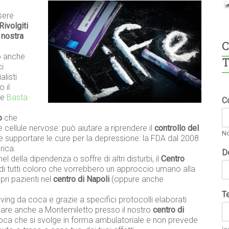
sere
Rivolgiti
 nostra
C
o anche
T
ci
alisti
 il
re
Basta
C
o
che
e cellule nervose: può aiutare a riprendere il
controllo del
N
e supportare le cure per la depressione: la FDA dal 2008
rica.
D
el della dipendenza o soffre di altri disturbi, il
Centro
i tutti coloro che vorrebbero un approccio umano alla
ri pazienti nel
centro di Napoli
(oppure anche
T
ing da coca e grazie a specifici protocolli elaborati
iciare anche a Montemiletto presso il nostro
centro di
coca che si svolge in forma ambulatoriale e non prevede