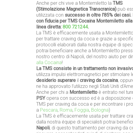
Anche per chi vive a Montemiletto la
TMS
(Stimolazione Magnetica Transcranica)
può es
utilizzata con
successo in oltre l’85% dei casi. 
con fiducia per TMS Cocaina Montemiletto alla
linea diretta:
800 721244
.
La TMS è efficacemente usata a Montemilett
per trattare craving da coca e grazie a specifi
protocolli elaborati dalla nostra équipe di speci
potrai beneficiare anche a Montemiletto presso
nostro centro di Napoli, del nostro aiuto per di
alla Cocaina
!
La TMS consiste in un trattamento non invasiv
utilizza impulsi elettromagnetici per stimolare l
desiderio superare
il
craving da cocaina
, oppur
ne ha approvato l’utilizzo negli Stati Uniti d’Ame
Anche per chi a
Montemiletto
è entrato nel tunn
PSY
opera con successo ed è a disposizione d
TMS per craving da coca e per incontrare i prop
a
Pescara
,
Roma
,
Foggia
,
Bologna
)
La TMS è efficacemente usata per trattare crav
dalla nostra équipe di specialisti potrai benef
Napoli
, di questo trattamento per craving da 