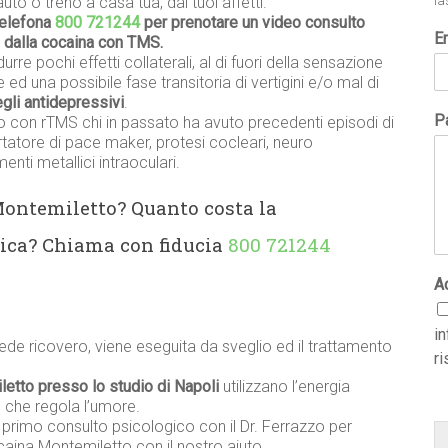
uto o treno a casa tua, dai tuoi affetti.
la
telefona
800 721244
per prenotare un video consulto
E
o dalla cocaina con TMS.
urre pochi effetti collaterali, al di fuori della sensazione
 ed una possibile fase transitoria di vertigini e/o mal di
degli antidepressivi
.
Pa
o con rTMS chi in passato ha avuto precedenti episodi di
ortatore di pace maker, protesi cocleari, neuro
nti metallici intraoculari.
Montemiletto? Quanto costa la
ica? Chiama con fiducia
800 721244
A
i
ede ricovero, viene eseguita da sveglio ed il trattamento
ri
letto presso lo studio di Napoli
utilizzano l’energia
 che regola l’umore.
n primo consulto psicologico con il Dr. Ferrazzo per
caina Montemiletto con il nostro aiuto.