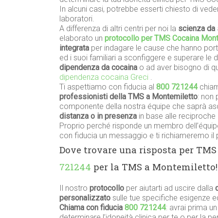
In alcuni casi, potrebbe esserti chiesto di vede
laboratori.
A differenza di altri centri per noi la
scienza da 
elaborato un
protocollo per TMS Cocaina Mont
integrata
per indagare le cause che hanno porta
ed i suoi familiari a sconfiggere e superare le 
dipendenza da cocaina
o ad aver bisogno di q
dipendenza cocaina Greci
.
Ti aspettiamo con fiducia al
800 721244
chiam
professionisti della TMS a Montemiletto
: non 
componente della nostra équipe che saprà asco
distanza o in presenza
in base alle reciproche 
Proprio perché risponde un membro dell’équipe
con fiducia un messaggio e ti richiameremo il 
Dove trovare una risposta per TM
721244
per la TMS a Montemiletto!
Il nostro
protocollo
per aiutarti ad uscire dalla
personalizzato
sulle tue specifiche esigenze 
Chiama con fiducia
800 721244
: avrai prima u
determinare l’idoneità clinica per te o per la 