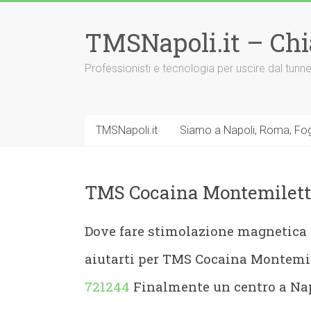
Vai
al
TMSNapoli.it – Ch
contenuto
Professionisti e tecnologia per uscire dal tu
TMSNapoli.it
Siamo a Napoli, Roma, Fog
TMS Cocaina Montemilett
Dove fare stimolazione magnetica
aiutarti per TMS Cocaina Montem
721244
Finalmente un centro a Nap