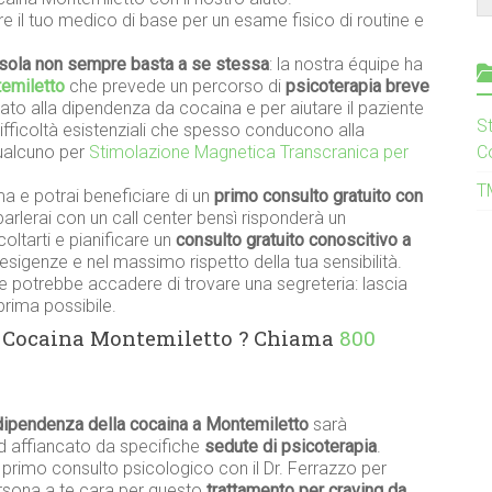
re il tuo medico di base per un esame fisico di routine e
sola non sempre basta a se stessa
: la nostra équipe ha
emiletto
che prevede un percorso di
psicoterapia breve
to alla dipendenza da cocaina e per aiutare il paziente
S
difficoltà esistenziali che spesso conducono alla
ualcuno per
Stimolazione Magnetica Transcranica per
C
T
a e potrai beneficiare di un
primo consulto gratuito con
parlerai con un call center bensì risponderà un
ltarti e pianificare un
consulto gratuito conoscitivo a
esigenze e nel massimo rispetto della tua sensibilità.
 potrebbe accadere di trovare una segreteria: lascia
prima possibile.
S Cocaina Montemiletto ? Chiama
800
dipendenza della cocaina a Montemiletto
sarà
ed affiancato da specifiche
sedute di psicoterapia
.
n primo consulto psicologico con il Dr. Ferrazzo per
persona a te cara per questo
trattamento per craving da