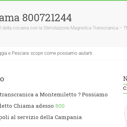
iama 800721244
nnel della cocaina con la Stimolazione Magnetica Transcranica – 
gia e Pescara: scopri come possiamo aiutarti:
o
N
c
 transcranica a Montemiletto
? Possiamo
iletto Chiama adesso
800
oli al servizio della Campania