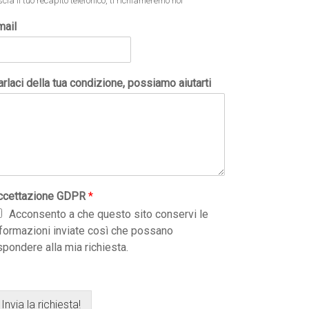
scia il tuo recapito telefonico, ti richiameremo noi
mail
rlaci della tua condizione, possiamo aiutarti
ccettazione GDPR
*
Acconsento a che questo sito conservi le
nformazioni inviate così che possano
spondere alla mia richiesta.
Invia la richiesta!