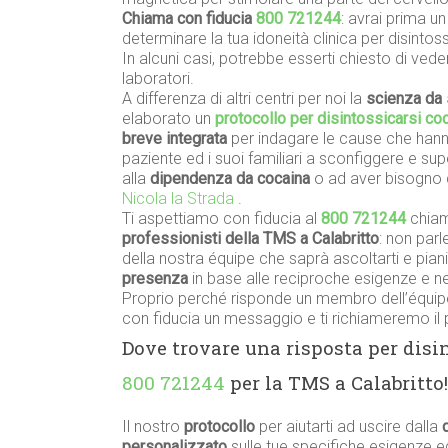
Chiama con fiducia
800 721244
: avrai prima u
determinare la tua idoneità clinica per disintoss
In alcuni casi, potrebbe esserti chiesto di vede
laboratori.
A differenza di altri centri per noi la
scienza da 
elaborato un
protocollo per disintossicarsi coc
breve integrata
per indagare le cause che hanno
paziente ed i suoi familiari a sconfiggere e su
alla
dipendenza da cocaina
o ad aver bisogno 
Nicola la Strada
.
Ti aspettiamo con fiducia al
800 721244
chiam
professionisti della TMS a Calabritto
: non par
della nostra équipe che saprà ascoltarti e pian
presenza
in base alle reciproche esigenze e nel
Proprio perché risponde un membro dell’équipe
con fiducia un messaggio e ti richiameremo il 
Dove trovare una risposta per disi
800 721244
per la TMS a Calabritto!
Il nostro
protocollo
per aiutarti ad uscire dalla
personalizzato
sulle tue specifiche esigenze 