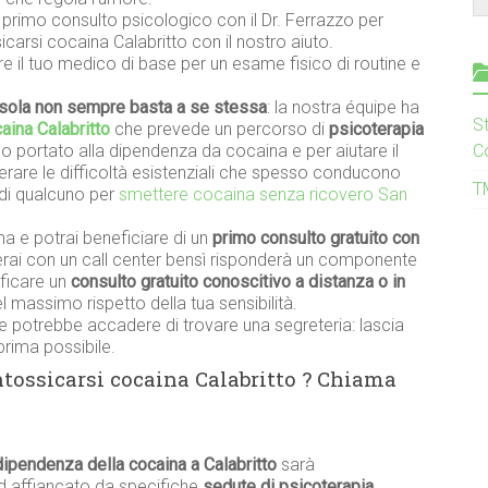
n primo consulto psicologico con il Dr. Ferrazzo per
icarsi cocaina Calabritto con il nostro aiuto.
re il tuo medico di base per un esame fisico di routine e
sola non sempre basta a se stessa
: la nostra équipe ha
S
aina Calabritto
che prevede un percorso di
psicoterapia
 portato alla dipendenza da cocaina e per aiutare il
C
perare le difficoltà esistenziali che spesso conducono
T
di qualcuno per
smettere cocaina senza ricovero San
a e potrai beneficiare di un
primo consulto gratuito con
lerai con un call center bensì risponderà un componente
ificare un
consulto gratuito conoscitivo a distanza o in
 massimo rispetto della tua sensibilità.
 potrebbe accadere di trovare una segreteria: lascia
prima possibile.
ntossicarsi cocaina Calabritto ? Chiama
dipendenza della cocaina a Calabritto
sarà
ed affiancato da specifiche
sedute di psicoterapia
.