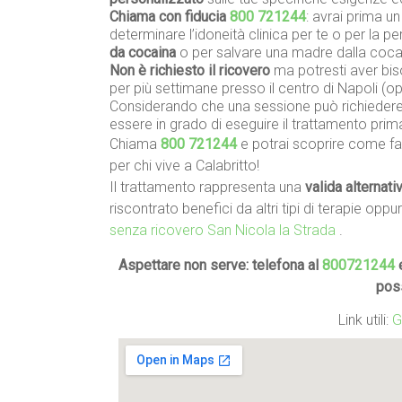
Chiama con fiducia
800 721244
: avrai prima u
determinare l’idoneità clinica per te o per la 
da cocaina
o per salvare una madre dalla coc
Non è richiesto il ricovero
ma potresti aver biso
per più settimane presso il centro di Napoli (
Considerando che una sessione può richiedere 
essere in grado di eseguire il trattamento prim
Chiama
800 721244
e potrai scoprire come far
per chi vive a Calabritto!
Il trattamento rappresenta una
valida alternati
riscontrato benefici da altri tipi di terapie oppu
senza ricovero San Nicola la Strada
.
Aspettare non serve: telefona al
800721244
e
pos
Link utili:
G