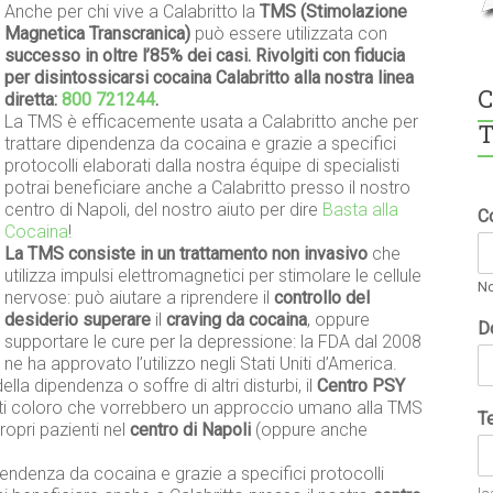
Anche per chi vive a Calabritto la
TMS (Stimolazione
Magnetica Transcranica)
può essere utilizzata con
successo in oltre l’85% dei casi. Rivolgiti con fiducia
per disintossicarsi cocaina Calabritto alla nostra linea
C
diretta:
800 721244
.
La TMS è efficacemente usata a Calabritto anche per
T
trattare dipendenza da cocaina e grazie a specifici
protocolli elaborati dalla nostra équipe di specialisti
potrai beneficiare anche a Calabritto presso il nostro
centro di Napoli, del nostro aiuto per dire
Basta alla
C
Cocaina
!
La TMS consiste in un trattamento non invasivo
che
utilizza impulsi elettromagnetici per stimolare le cellule
N
nervose: può aiutare a riprendere il
controllo del
desiderio superare
il
craving da cocaina
, oppure
D
supportare le cure per la depressione: la FDA dal 2008
ne ha approvato l’utilizzo negli Stati Uniti d’America.
ella dipendenza o soffre di altri disturbi, il
Centro PSY
tti coloro che vorrebbero un approccio umano alla TMS
T
ropri pazienti nel
centro di Napoli
(oppure anche
endenza da cocaina e grazie a specifici protocolli