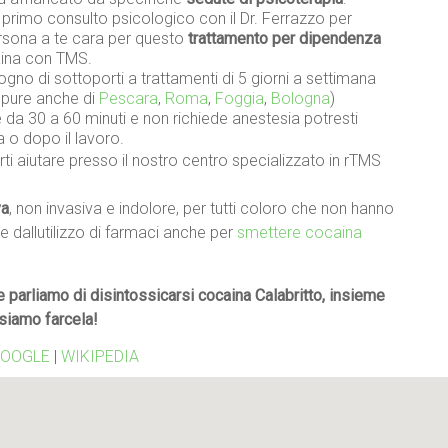
n primo consulto psicologico con il Dr. Ferrazzo per
persona a te cara per questo
trattamento per dipendenza
aina con TMS.
gno di sottoporti a trattamenti di 5 giorni a settimana
oppure anche di
Pescara
,
Roma
,
Foggia
,
Bologna
)
da 30 a 60 minuti e non richiede anestesia potresti
a o dopo il lavoro.
ti aiutare presso il nostro centro specializzato in rTMS
va
, non invasiva e indolore, per tutti coloro che non hanno
re dallutilizzo di farmaci anche per
smettere cocaina
 parliamo di disintossicarsi cocaina Calabritto, insieme
siamo farcela!
OOGLE
|
WIKIPEDIA