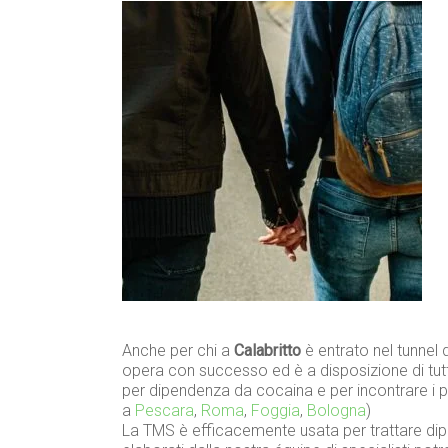
Anche per chi a
Calabritto
è entrato nel tunnel d
opera con successo ed è a disposizione di tu
per dipendenza da cocaina e per incontrare i p
a
Pescara
,
Roma
,
Foggia
,
Bologna
)
La TMS è efficacemente usata per trattare dip