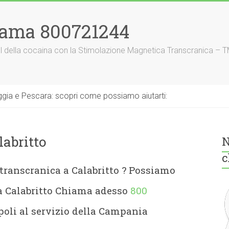
iama 800721244
nnel della cocaina con la Stimolazione Magnetica Transcranica – 
gia e Pescara: scopri come possiamo aiutarti:
labritto
N
c
transcranica a Calabritto
? Possiamo
na Calabritto Chiama adesso
800
oli al servizio della Campania