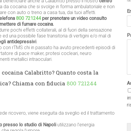
rai beneficiare anche a Calabritto presso il nostro
centro
la
a da cocaina che si svolge in forma ambulatoriale e non
E
re con auto o treno a casa tua, dai tuoi affetti.
telefona
800 721244
per prenotare un video consulto
smettere di fumare cocaina.
urre pochi effetti collaterali, al di fuori della sensazione
Pa
 ed una possibile fase transitoria di vertigini e/o mal di
degli antidepressivi
.
o con rTMS chi in passato ha avuto precedenti episodi di
ortatore di pace maker, protesi cocleari, neuro
nti metallici intraoculari.
i cocaina Calabritto? Quanto costa la
ica? Chiama con fiducia
800 721244
A
i
ri
ede ricovero, viene eseguita da sveglio ed il trattamento
to presso lo studio di Napoli
utilizzano l’energia
 che regola l’umore.