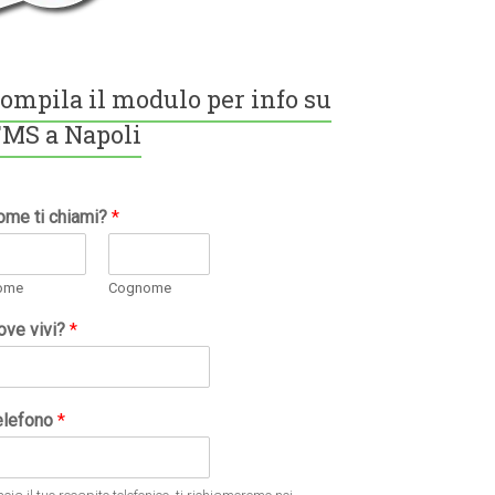
ompila il modulo per info su
MS a Napoli
ome ti chiami?
*
ome
Cognome
ove vivi?
*
elefono
*