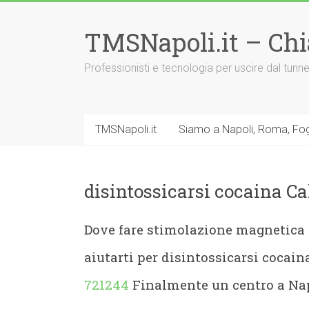
Vai
al
TMSNapoli.it – Ch
contenuto
Professionisti e tecnologia per uscire dal tu
TMSNapoli.it
Siamo a Napoli, Roma, Fog
disintossicarsi cocaina Ca
Dove fare stimolazione magnetica 
aiutarti per disintossicarsi cocai
721244
Finalmente un centro a Nap