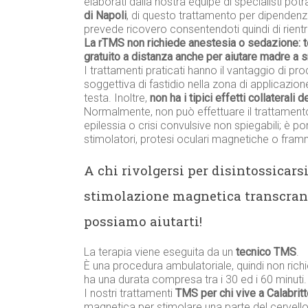
elaborati dalla nostra équipe di specialisti pot
di Napoli
, di questo trattamento per dipendenz
prevede ricovero consentendoti quindi di rientra
La rTMS non richiede anestesia o sedazione: 
gratuito a distanza anche per aiutare madre a 
I trattamenti praticati hanno il vantaggio di prod
soggettiva di fastidio nella zona di applicazione
testa. Inoltre,
non ha i tipici effetti collaterali 
Normalmente, non può effettuare il trattament
epilessia o crisi convulsive non spiegabili; è p
stimolatori, protesi oculari magnetiche o framme
A chi rivolgersi per disintossicars
stimolazione magnetica transcran
possiamo aiutarti!
La terapia viene eseguita da un
tecnico TMS
.
È una procedura ambulatoriale, quindi non richi
ha una durata compresa tra i 30 ed i 60 minuti.
I nostri trattamenti
TMS per chi vive a Calabrit
magnetica per stimolare una parte del cervello