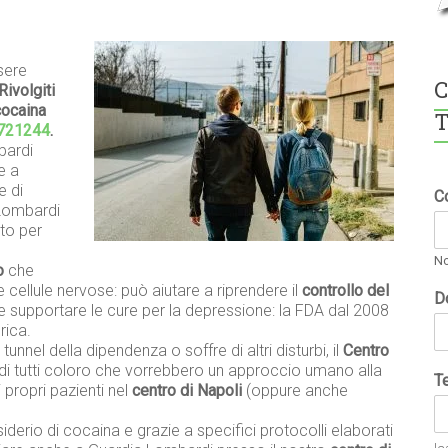
sere
C
Rivolgiti
cocaina
T
721244
.
bardi
e a
e di
C
 Lombardi
uto per
N
o
che
e cellule nervose: può aiutare a riprendere il
controllo del
D
e supportare le cure per la depressione: la FDA dal 2008
rica.
 tunnel della dipendenza o soffre di altri disturbi, il
Centro
i tutti coloro che vorrebbero un approccio umano alla
T
 propri pazienti nel
centro di Napoli
(oppure anche
erio di cocaina e grazie a specifici protocolli elaborati