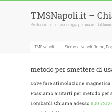
Vai
al
TMSNapoli.it – Ch
contenuto
Professionisti e tecnologia per uscire dal tu
TMSNapoli.it
Siamo a Napoli, Roma, Fog
metodo per smettere di u
Dove fare stimolazione magnetica
Possiamo aiutarti per metodo per 
Lombardi Chiama adesso
800 7212