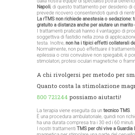
dalla nostra équipe di specialisti potrai benef
Napoli
, di questo trattamento per desiderio di
prevede ricovero consentendoti quindi di rientra
La rTMS non richiede anestesia o sedazione: 
gratuito a distanza anche per aiutare un mari
I trattamenti praticati hanno il vantaggio di prod
soggettiva di fastidio nella zona di applicazione
testa. Inoltre,
non ha i tipici effetti collaterali 
Normalmente, non può effettuare il trattament
epilessia o crisi convulsive non spiegabili; è p
stimolatori, protesi oculari magnetiche o framme
A chi rivolgersi per metodo per s
Quanto costa la stimolazione magn
800 721244
possiamo aiutarti!
La terapia viene eseguita da un
tecnico TMS
.
È una procedura ambulatoriale, quindi non richi
ha una durata compresa tra i 30 ed i 60 minuti.
I nostri trattamenti
TMS per chi vive a Guardia
magnetica per stimolare una parte del cervello