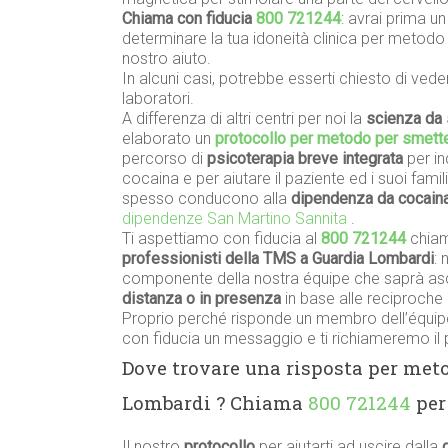
Chiama con fiducia
800 721244
: avrai prima u
determinare la tua idoneità clinica per metodo
nostro aiuto.
In alcuni casi, potrebbe esserti chiesto di vede
laboratori.
A differenza di altri centri per noi la
scienza da 
elaborato un
protocollo per metodo per smette
percorso di
psicoterapia breve integrata
per in
cocaina e per aiutare il paziente ed i suoi famil
spesso conducono alla
dipendenza da cocain
dipendenze San Martino Sannita
.
Ti aspettiamo con fiducia al
800 721244
chiam
professionisti della TMS a Guardia Lombardi
: 
componente della nostra équipe che saprà asco
distanza o in presenza
in base alle reciproche 
Proprio perché risponde un membro dell’équipe
con fiducia un messaggio e ti richiameremo il 
Dove trovare una risposta per met
Lombardi ? Chiama
800 721244
per
Il nostro
protocollo
per aiutarti ad uscire dalla