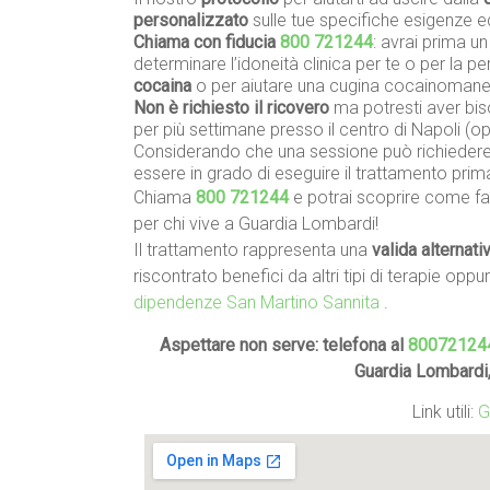
personalizzato
sulle tue specifiche esigenze 
Chiama con fiducia
800 721244
: avrai prima u
determinare l’idoneità clinica per te o per la 
cocaina
o per aiutare una cugina cocainoman
Non è richiesto il ricovero
ma potresti aver biso
per più settimane presso il centro di Napoli (
Considerando che una sessione può richiedere 
essere in grado di eseguire il trattamento prim
Chiama
800 721244
e potrai scoprire come far
per chi vive a Guardia Lombardi!
Il trattamento rappresenta una
valida alternati
riscontrato benefici da altri tipi di terapie oppu
dipendenze San Martino Sannita
.
Aspettare non serve: telefona al
80072124
Guardia Lombardi
Link utili:
G