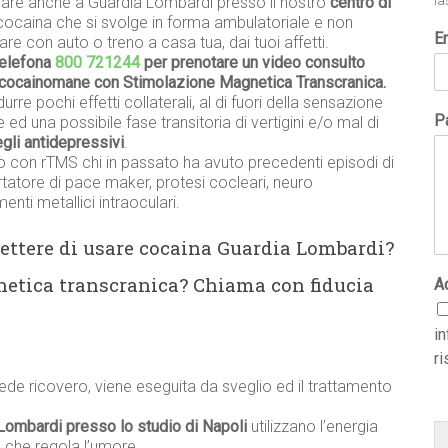
iciare anche a Guardia Lombardi presso il nostro
centro di
la
 cocaina che si svolge in forma ambulatoriale e non
E
re con auto o treno a casa tua, dai tuoi affetti.
telefona
800 721244
per prenotare un video consulto
to cocainomane con Stimolazione Magnetica Transcranica.
urre pochi effetti collaterali, al di fuori della sensazione
Pa
 ed una possibile fase transitoria di vertigini e/o mal di
degli antidepressivi
.
o con rTMS chi in passato ha avuto precedenti episodi di
ortatore di pace maker, protesi cocleari, neuro
nti metallici intraoculari.
mettere di usare cocaina Guardia Lombardi?
etica transcranica? Chiama con fiducia
A
i
ri
ede ricovero, viene eseguita da sveglio ed il trattamento
 Lombardi presso lo studio di Napoli
utilizzano l’energia
 che regola l’umore.