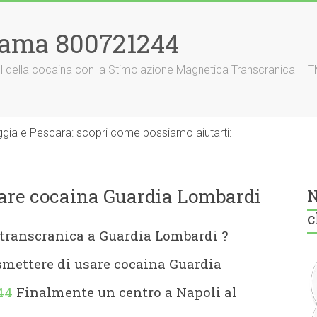
iama 800721244
nnel della cocaina con la Stimolazione Magnetica Transcranica – 
gia e Pescara: scopri come possiamo aiutarti:
sare cocaina Guardia Lombardi
N
c
 transcranica a Guardia Lombardi
?
smettere di usare cocaina Guardia
44
Finalmente un centro a Napoli al