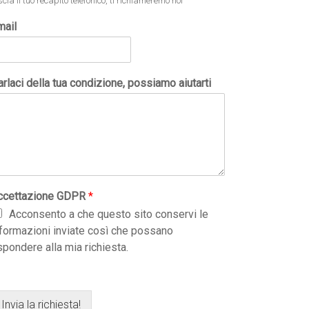
scia il tuo recapito telefonico, ti richiameremo noi
mail
rlaci della tua condizione, possiamo aiutarti
ccettazione GDPR
*
Acconsento a che questo sito conservi le
nformazioni inviate così che possano
spondere alla mia richiesta.
Invia la richiesta!