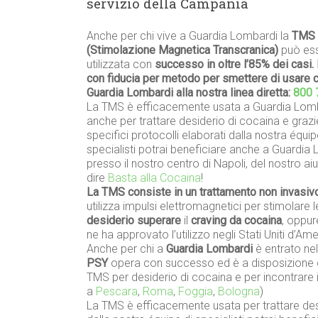
servizio della Campania
Anche per chi vive a Guardia Lombardi la
TMS
(Stimolazione Magnetica Transcranica)
può es
utilizzata con
successo in oltre l’85% dei casi. 
con fiducia per metodo per smettere di usare 
Guardia Lombardi alla nostra linea diretta:
800 
La TMS è efficacemente usata a Guardia Lom
anche per trattare desiderio di cocaina e grazi
specifici protocolli elaborati dalla nostra équip
specialisti potrai beneficiare anche a Guardia
presso il nostro centro di Napoli, del nostro ai
dire
Basta alla Cocaina
!
La TMS consiste in un trattamento non invasiv
utilizza impulsi elettromagnetici per stimolare l
desiderio superare
il
craving da cocaina
, oppur
ne ha approvato l’utilizzo negli Stati Uniti d’Ame
Anche per chi a
Guardia Lombardi
è entrato nel
PSY
opera con successo ed è a disposizione d
TMS per desiderio di cocaina e per incontrare i
a
Pescara
,
Roma
,
Foggia
,
Bologna
)
La TMS è efficacemente usata per trattare desid