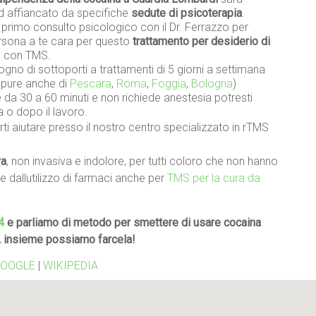
ed affiancato da specifiche
sedute di psicoterapia
.
n primo consulto psicologico con il Dr. Ferrazzo per
persona a te cara per questo
trattamento per desiderio di
e con TMS.
gno di sottoporti a trattamenti di 5 giorni a settimana
oppure anche di
Pescara
,
Roma
,
Foggia
,
Bologna
)
da 30 a 60 minuti e non richiede anestesia potresti
a o dopo il lavoro.
ti aiutare presso il nostro centro specializzato in rTMS
va
, non invasiva e indolore, per tutti coloro che non hanno
re dallutilizzo di farmaci anche per
TMS per la cura da
4
e parliamo di metodo per smettere di usare cocaina
, insieme possiamo farcela!
OOGLE
|
WIKIPEDIA