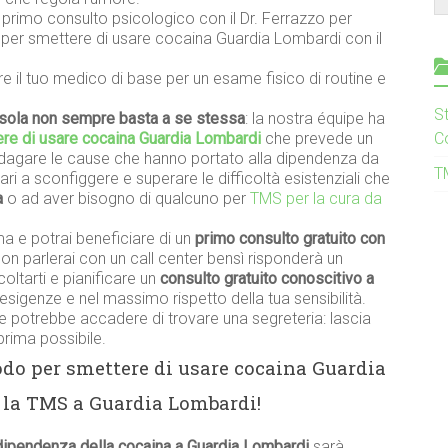
n primo consulto psicologico con il Dr. Ferrazzo per
 per smettere di usare cocaina Guardia Lombardi con il
re il tuo medico di base per un esame fisico di routine e
S
sola non sempre basta a se stessa
: la nostra équipe ha
re di usare cocaina Guardia Lombardi
che prevede un
C
dagare le cause che hanno portato alla dipendenza da
T
iari a sconfiggere e superare le difficoltà esistenziali che
a
o ad aver bisogno di qualcuno per
TMS per la cura da
a e potrai beneficiare di un
primo consulto gratuito con
non parlerai con un call center bensì risponderà un
ltarti e pianificare un
consulto gratuito conoscitivo a
esigenze e nel massimo rispetto della tua sensibilità.
 potrebbe accadere di trovare una segreteria: lascia
prima possibile.
odo per smettere di usare cocaina Guardia
 la TMS a Guardia Lombardi!
dipendenza della cocaina a Guardia Lombardi
sarà