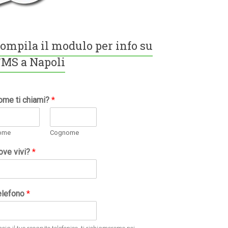
ompila il modulo per info su
MS a Napoli
ome ti chiami?
*
ome
Cognome
ove vivi?
*
elefono
*