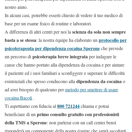
nostro aiuto.
In alcuni casi, potrebbe esserti chiesto di vedere il tuo medico di
base per un esame fisico di routine e laboratori.
scienza da sola non sempre
A differenza di altri centri per noi la
basta a se stessa
protocollo per
: la nostra équipe ha elaborato un
psicoterapeuta per dipendenza cocaina Sperone
che prevede
psicoterapia breve integrata
un percorso di
per indagare le
cause che hanno portato alla dipendenza da cocaina e per aiutare
il paziente ed i suoi familiari a sconfiggere e superare le difficoltà
dipendenza da cocaina
esistenziali che spesso conducono alla
o
ad aver bisogno di qualcuno per
metodo per smettere di usare
cocaina Bacoli
.
800 721244
Ti aspettiamo con fiducia al
chiama e potrai
primo consulto gratuito con professionisti
beneficiare di un
della TMS a Sperone
: non parlerai con un call center bensì
risponderà un componente della nostra équipe che saprà ascoltarti