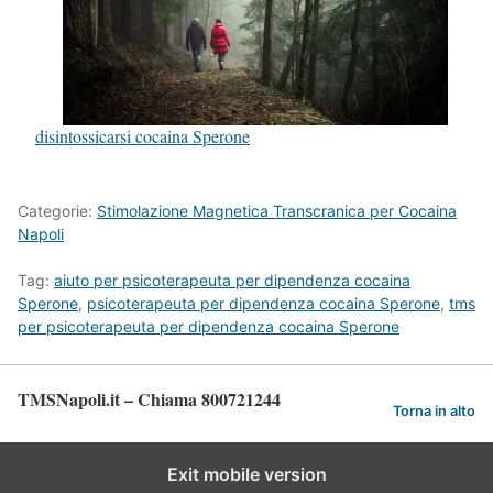
disintossicarsi cocaina Sperone
Categorie:
Stimolazione Magnetica Transcranica per Cocaina
Napoli
Tag:
aiuto per psicoterapeuta per dipendenza cocaina
Sperone
,
psicoterapeuta per dipendenza cocaina Sperone
,
tms
per psicoterapeuta per dipendenza cocaina Sperone
TMSNapoli.it – Chiama 800721244
Torna in alto
Exit mobile version