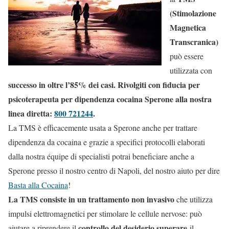
(Stimolazione
Magnetica
Transcranica)
può essere
utilizzata con
successo in oltre l’85% dei casi. Rivolgiti con fiducia per
psicoterapeuta per dipendenza cocaina Sperone alla nostra
linea diretta:
800 721244
.
La TMS è efficacemente usata a Sperone anche per trattare
dipendenza da cocaina e grazie a specifici protocolli elaborati
dalla nostra équipe di specialisti potrai beneficiare anche a
Sperone presso il nostro centro di Napoli, del nostro aiuto per dire
Basta alla Cocaina
!
La TMS consiste in un trattamento non invasivo
che utilizza
impulsi elettromagnetici per stimolare le cellule nervose: può
controllo del desiderio superare
aiutare a riprendere il
il