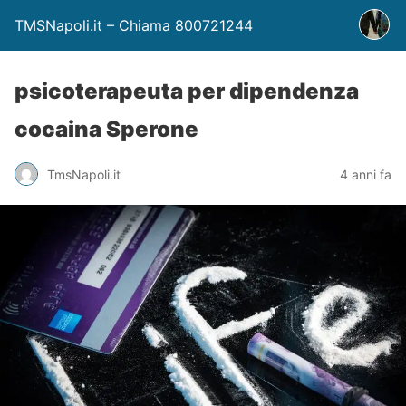
TMSNapoli.it – Chiama 800721244
psicoterapeuta per dipendenza
cocaina Sperone
TmsNapoli.it
4 anni fa