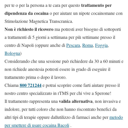
trattamento per
per te o per la persona a te cara per questo
dipendenza da cocaina
o per aiutare un nipote cocainomane con
Stimolazione Magnetica Transcranica.
Non è richiesto il ricovero
ma potresti aver bisogno di sottoporti
a trattamenti di 5 giorni a settimana per più settimane presso il
centro di Napoli (oppure anche di
Pescara
,
Roma
,
Foggia
,
Bologna
)
Considerando che una sessione può richiedere da 30 a 60 minuti e
non richiede anestesia potresti essere in grado di eseguire il
trattamento prima o dopo il lavoro.
800 721244
Chiama
e potrai scoprire come farti aiutare presso il
nostro centro specializzato in rTMS per chi vive a Sperone!
valida alternativa
Il trattamento rappresenta una
, non invasiva e
indolore, per tutti coloro che non hanno riscontrato benefici da
altri tipi di terapie oppure dallutilizzo di farmaci anche per
metodo
per smettere di usare cocaina Bacoli
.