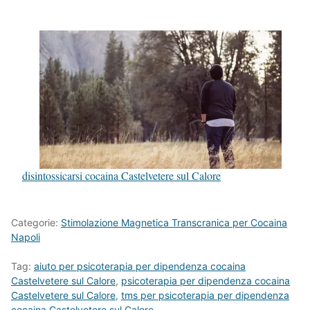
disintossicarsi cocaina Castelvetere sul Calore
Categorie:
Stimolazione Magnetica Transcranica per Cocaina
Napoli
Tag:
aiuto per psicoterapia per dipendenza cocaina
Castelvetere sul Calore
,
psicoterapia per dipendenza cocaina
Castelvetere sul Calore
,
tms per psicoterapia per dipendenza
cocaina Castelvetere sul Calore