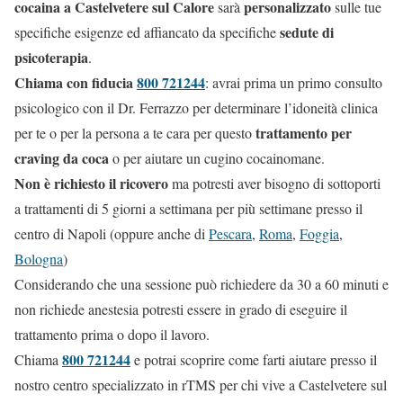
cocaina a Castelvetere sul Calore
personalizzato
sarà
sulle tue
sedute di
specifiche esigenze ed affiancato da specifiche
psicoterapia
.
Chiama con fiducia
800 721244
: avrai prima un primo consulto
psicologico con il Dr. Ferrazzo per determinare l’idoneità clinica
trattamento per
per te o per la persona a te cara per questo
craving da coca
o per aiutare un cugino cocainomane.
Non è richiesto il ricovero
ma potresti aver bisogno di sottoporti
a trattamenti di 5 giorni a settimana per più settimane presso il
centro di Napoli (oppure anche di
Pescara
,
Roma
,
Foggia
,
Bologna
)
Considerando che una sessione può richiedere da 30 a 60 minuti e
non richiede anestesia potresti essere in grado di eseguire il
trattamento prima o dopo il lavoro.
800 721244
Chiama
e potrai scoprire come farti aiutare presso il
nostro centro specializzato in rTMS per chi vive a Castelvetere sul