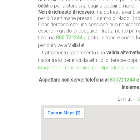
coca
o per aiutare una cugina cocainomane.
Non è richiesto il ricovero
ma potresti aver biso
per più settimane presso il centro di Napoli (
Considerando che una sessione può richiedere 
essere in grado di eseguire il trattamento prim
Chiama
800 721244
e potrai scoprire come far
per chi vive a Vallata!
Il trattamento rappresenta una
valida alternati
riscontrato benefici da altri tipi di terapie oppu
Magnetica Transcranica per dipendenza coca
Aspettare non serve: telefona al
800721244
e 
insieme
Link utili:
G