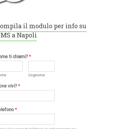
ompila il modulo per info su
MS a Napoli
ome ti chiami?
*
ome
Cognome
ove vivi?
*
elefono
*