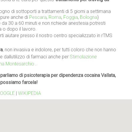
gno di sottoporti a trattamenti di 5 giorni a settimana
oppure anche di
Pescara
,
Roma
,
Foggia
,
Bologna
)
da 30 a 60 minuti e non richiede anestesia potresti
a o dopo il lavoro.
ti aiutare presso il nostro centro specializzato in rTMS
va
, non invasiva e indolore, per tutti coloro che non hanno
re dallutilizzo di farmaci anche per
Stimolazione
ina Montesarchio
.
parliamo di psicoterapia per dipendenza cocaina Vallata,
 possiamo farcela!
OOGLE
|
WIKIPEDIA