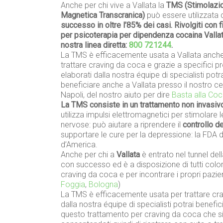
Anche per chi vive a Vallata la
TMS (Stimolazi
Magnetica Transcranica)
può essere utilizzata
successo in oltre l’85% dei casi. Rivolgiti con f
per psicoterapia per dipendenza cocaina Vallat
nostra linea diretta:
800 721244
.
La TMS è efficacemente usata a Vallata anch
trattare craving da coca e grazie a specifici pr
elaborati dalla nostra équipe di specialisti potr
beneficiare anche a Vallata presso il nostro ce
Napoli, del nostro aiuto per dire
Basta alla Coc
La TMS consiste in un trattamento non invasiv
utilizza impulsi elettromagnetici per stimolare l
nervose: può aiutare a riprendere il
controllo d
supportare le cure per la depressione: la FDA da
d’America.
Anche per chi a
Vallata
è entrato nel tunnel dell
con successo ed è a disposizione di tutti co
craving da coca e per incontrare i propri pazie
Foggia
,
Bologna
)
La TMS è efficacemente usata per trattare crav
dalla nostra équipe di specialisti potrai benefi
questo trattamento per craving da coca che si