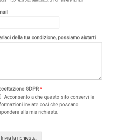
scia il tuo recapito telefonico, ti richiameremo noi
mail
rlaci della tua condizione, possiamo aiutarti
ccettazione GDPR
*
Acconsento a che questo sito conservi le
nformazioni inviate così che possano
spondere alla mia richiesta.
Invia la richiesta!