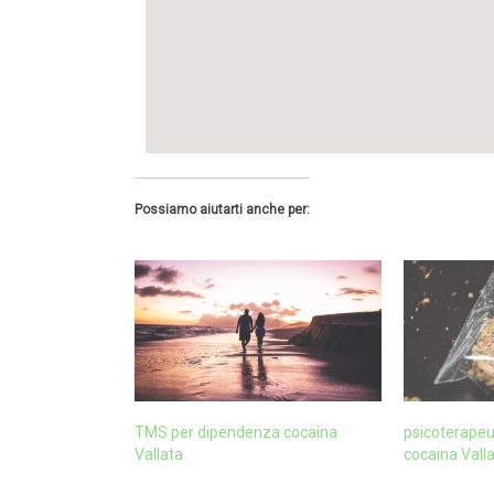
Possiamo aiutarti anche per:
TMS per dipendenza cocaina
psicoterape
Vallata
cocaina Vall