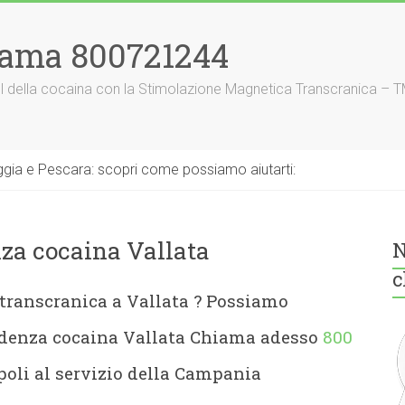
iama 800721244
nnel della cocaina con la Stimolazione Magnetica Transcranica – 
gia e Pescara: scopri come possiamo aiutarti:
za cocaina Vallata
N
c
transcranica a Vallata
? Possiamo
endenza cocaina Vallata Chiama adesso
800
oli al servizio della Campania