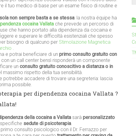
re il tuo medico di base per un esame fisico di routine e
sola non sempre basta a se stessa
: la nostra équipe ha
dipendenza cocaina Vallata
che prevede un percorso di
ause che hanno portato alla dipendenza da cocaina e
S
nfiggere e superare le difficoltà esistenziali che spesso
er bisogno di qualcuno per
Stimolazione Magnetica
C
archio
.
T
a e potrai beneficiare di un
primo consulto gratuito con
ai con un call center bensì risponderà un componente
ificare un
consulto gratuito conoscitivo a distanza o in
 massimo rispetto della tua sensibilità.
 potrebbe accadere di trovare una segreteria: lascia
prima possibile.
oterapia per dipendenza cocaina Vallata ?
llata!
dipendenza della cocaina a Vallata
sarà
personalizzato
 specifiche
sedute di psicoterapia
.
n primo consulto psicologico con il Dr. Ferrazzo per
persona a te cara per questo
trattamento per craving da