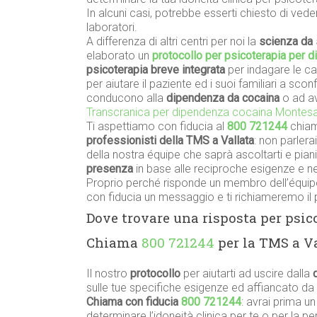
In alcuni casi, potrebbe esserti chiesto di vede
laboratori.
A differenza di altri centri per noi la
scienza da 
elaborato un
protocollo per psicoterapia per 
psicoterapia breve integrata
per indagare le c
per aiutare il paziente ed i suoi familiari a sco
conducono alla
dipendenza da cocaina
o ad av
Transcranica per dipendenza cocaina Montes
Ti aspettiamo con fiducia al
800 721244
chiam
professionisti della TMS a Vallata
: non parler
della nostra équipe che saprà ascoltarti e pian
presenza
in base alle reciproche esigenze e nel
Proprio perché risponde un membro dell’équipe
con fiducia un messaggio e ti richiameremo il 
Dove trovare una risposta per psic
Chiama
800 721244
per la TMS a Va
Il nostro
protocollo
per aiutarti ad uscire dalla
sulle tue specifiche esigenze ed affiancato da
Chiama con fiducia
800 721244
: avrai prima u
determinare l’idoneità clinica per te o per la 