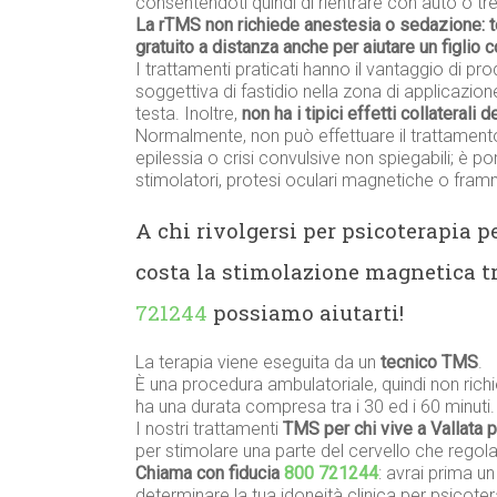
consentendoti quindi di rientrare con auto o tren
La rTMS non richiede anestesia o sedazione: 
gratuito a distanza anche per aiutare un figli
I trattamenti praticati hanno il vantaggio di prod
soggettiva di fastidio nella zona di applicazione
testa. Inoltre,
non ha i tipici effetti collaterali 
Normalmente, non può effettuare il trattament
epilessia o crisi convulsive non spiegabili; è p
stimolatori, protesi oculari magnetiche o framme
A chi rivolgersi per psicoterapia 
costa la stimolazione magnetica t
721244
possiamo aiutarti!
La terapia viene eseguita da un
tecnico TMS
.
È una procedura ambulatoriale, quindi non richi
ha una durata compresa tra i 30 ed i 60 minuti.
I nostri trattamenti
TMS per chi vive a Vallata 
per stimolare una parte del cervello che regola
Chiama con fiducia
800 721244
: avrai prima u
determinare la tua idoneità clinica per psicote