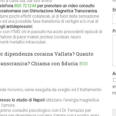
o a casa tua, dai tuoi affetti.
la
telefona
800 721244
per prenotare un video consulto
E
o cocainomane con Stimolazione Magnetica Transcranica.
urre pochi effetti collaterali, al di fuori della sensazione
 ed una possibile fase transitoria di vertigini e/o mal di
degli antidepressivi
.
Pa
o con rTMS chi in passato ha avuto precedenti episodi di
ortatore di pace maker, protesi cocleari, neuro
nti metallici intraoculari.
per dipendenza cocaina Vallata? Quanto
ranscranica? Chiama con fiducia
800
A
i
ede ricovero, viene eseguita da sveglio ed il trattamento
ri
presso lo studio di Napoli
utilizzano l’energia magnetica
 l’umore.
n primo consulto psicologico con il Dr. Ferrazzo per
rapia per dipendenza cocaina Vallata con il nostro aiuto.