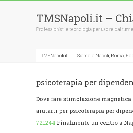
Vai
al
TMSNapoli.it – Ch
contenuto
Professionisti e tecnologia per uscire dal tu
TMSNapoli.it
Siamo a Napoli, Roma, Fog
psicoterapia per dipenden
Dove fare stimolazione magnetica 
aiutarti per psicoterapia per dip
721244
Finalmente un centro a Nap