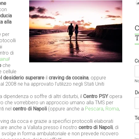
one
 con
iducia
a alla
C
e per
T
otocolli
ai
ntro di
aina
!
C
o
che
e cellule
el desiderio superare
il
craving da cocaina
, oppure
N
l 2008 ne ha approvato l’utilizzo negli Stati Uniti
D
a dipendenza o soffre di altri disturbi, il
Centro PSY
opera
loro che vorrebbero un approccio umano alla TMS per
nti nel
centro di Napoli
(oppure anche a
Pescara
,
Roma
,
T
ing da coca e grazie a specifici protocolli elaborati
ciare anche a Vallata presso il nostro
centro di Napoli
, di
 svolge in forma ambulatoriale e non prevede ricovero