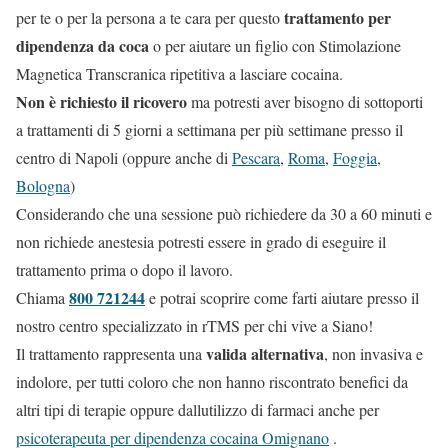
trattamento per
per te o per la persona a te cara per questo
dipendenza da coca
o per aiutare un figlio con Stimolazione
Magnetica Transcranica ripetitiva a lasciare cocaina.
Non è richiesto il ricovero
ma potresti aver bisogno di sottoporti
a trattamenti di 5 giorni a settimana per più settimane presso il
centro di Napoli (oppure anche di
Pescara
,
Roma
,
Foggia
,
Bologna
)
Considerando che una sessione può richiedere da 30 a 60 minuti e
non richiede anestesia potresti essere in grado di eseguire il
trattamento prima o dopo il lavoro.
800 721244
Chiama
e potrai scoprire come farti aiutare presso il
nostro centro specializzato in rTMS per chi vive a Siano!
valida alternativa
Il trattamento rappresenta una
, non invasiva e
indolore, per tutti coloro che non hanno riscontrato benefici da
altri tipi di terapie oppure dallutilizzo di farmaci anche per
psicoterapeuta per dipendenza cocaina Omignano
.