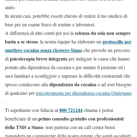
aiuto.
In alcuni casi, potrebbe esserti chiesto di vedere il tuo medico di
base per un esame fisico di routine e laboratori.
scienza da sola non sempre
A differenza di altri centri per noi la
basta a se stessa
protocollo per
: la nostra équipe ha elaborato un
smettere cocaina senza ricovero Siano
che prevede un percorso
psicoterapia breve integrata
di
per indagare le cause che hanno
portato alla dipendenza da cocaina e per aiutare il paziente ed i
suoi familiari a sconfiggere e superare le difficoltà esistenziali che
dipendenza da cocaina
spesso conducono alla
o ad aver bisogno
di qualcuno per
psicoterapeuta per dipendenza cocaina Omignano
.
800 721244
Ti aspettiamo con fiducia al
chiama e potrai
primo consulto gratuito con professionisti
beneficiare di un
della TMS a Siano
: non parlerai con un call center bensì
risponderà un componente della nostra équipe che saprà ascoltarti