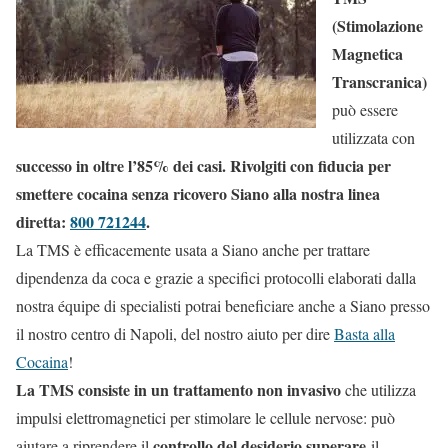
(Stimolazione
Magnetica
Transcranica)
può essere
utilizzata con
successo in oltre l’85% dei casi. Rivolgiti con fiducia per
smettere cocaina senza ricovero Siano alla nostra linea
diretta:
800 721244
.
La TMS è efficacemente usata a Siano anche per trattare
dipendenza da coca e grazie a specifici protocolli elaborati dalla
nostra équipe di specialisti potrai beneficiare anche a Siano presso
il nostro centro di Napoli, del nostro aiuto per dire
Basta alla
Cocaina
!
La TMS consiste in un trattamento non invasivo
che utilizza
impulsi elettromagnetici per stimolare le cellule nervose: può
controllo del desiderio superare
aiutare a riprendere il
il