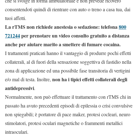
che si svolge in forma ambulatoriale e non prevede ricovero
consentendoti quindi di rientrare con auto o treno a casa tua, dai
tuoi affetti.
La rTMS non richiede anestesia o sedazione: telefona
800
721244
per prenotare un video consulto gratuito a distanza
anche per aiutare marito a smettere di fumare cocaina.
I trattamenti praticati hanno il vantaggio di produrre pochi effetti
collaterali, al di fuori della sensazione soggettiva di fastidio nella
zona di applicazione ed una possibile fase transitoria di vertigini
non ha i tipici effetti collaterali degli
e/o mal di testa. Inoltre,
antidepressivi
.
Normalmente, non può effettuare il trattamento con rTMS chi in
passato ha avuto precedenti episodi di epilessia o crisi convulsive
non spiegabili; è portatore di pace maker, protesi cocleari, neuro
stimolatori, protesi oculari magnetiche o frammenti metallici
intraoculari.