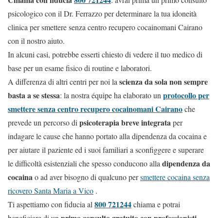
psicologico con il Dr. Ferrazzo per determinare la tua idoneità
clinica per smettere senza centro recupero cocainomani Cairano
con il nostro aiuto.
In alcuni casi, potrebbe esserti chiesto di vedere il tuo medico di
base per un esame fisico di routine e laboratori.
scienza da sola non sempre
A differenza di altri centri per noi la
basta a se stessa
protocollo per
: la nostra équipe ha elaborato un
smettere senza centro recupero cocainomani Cairano
che
psicoterapia breve integrata
prevede un percorso di
per
indagare le cause che hanno portato alla dipendenza da cocaina e
per aiutare il paziente ed i suoi familiari a sconfiggere e superare
dipendenza da
le difficoltà esistenziali che spesso conducono alla
cocaina
o ad aver bisogno di qualcuno per
smettere cocaina senza
ricovero Santa Maria a Vico
.
800 721244
Ti aspettiamo con fiducia al
chiama e potrai
primo consulto gratuito con professionisti
beneficiare di un