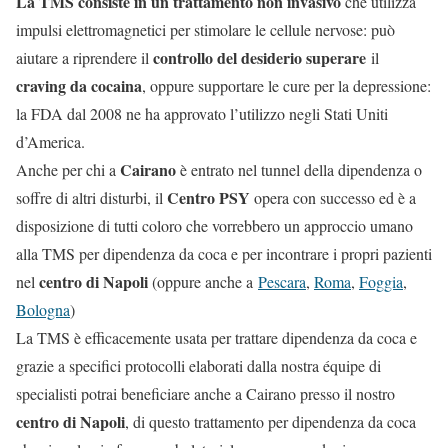
La TMS consiste in un trattamento non invasivo
che utilizza
impulsi elettromagnetici per stimolare le cellule nervose: può
controllo del desiderio superare
aiutare a riprendere il
il
craving da cocaina
, oppure supportare le cure per la depressione:
la FDA dal 2008 ne ha approvato l’utilizzo negli Stati Uniti
d’America.
Cairano
Anche per chi a
è entrato nel tunnel della dipendenza o
Centro PSY
soffre di altri disturbi, il
opera con successo ed è a
disposizione di tutti coloro che vorrebbero un approccio umano
alla TMS per dipendenza da coca e per incontrare i propri pazienti
centro di Napoli
nel
(oppure anche a
Pescara
,
Roma
,
Foggia
,
Bologna
)
La TMS è efficacemente usata per trattare dipendenza da coca e
grazie a specifici protocolli elaborati dalla nostra équipe di
specialisti potrai beneficiare anche a Cairano presso il nostro
centro di Napoli
, di questo trattamento per dipendenza da coca