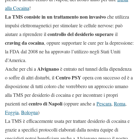
alla Cocaina
!
La TMS consiste in un trattamento non invasivo
che utilizza
impulsi elettromagnetici per stimolare le cellule nervose: può
controllo del desiderio superare
aiutare a riprendere il
il
craving da cocaina
, oppure supportare le cure per la depressione:
la FDA dal 2008 ne ha approvato l’utilizzo negli Stati Uniti
d’America.
Alvignano
Anche per chi a
è entrato nel tunnel della dipendenza
Centro PSY
o soffre di altri disturbi, il
opera con successo ed è a
disposizione di tutti coloro che vorrebbero un approccio umano
alla TMS per desiderio di cocaina e per incontrare i propri
centro di Napoli
pazienti nel
(oppure anche a
Pescara
,
Roma
,
Foggia
,
Bologna
)
La TMS è efficacemente usata per trattare desiderio di cocaina e
grazie a specifici protocolli elaborati dalla nostra équipe di
specialisti potrai beneficiare anche a Alvignano presso il nostro