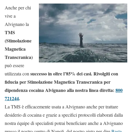
Anche per chi
vive a
Alvignano la
TMS
(Stimolazione
Magnetica
Transcranica)
può essere
successo in oltre l’85% dei casi. Rivolgiti con
utilizzata con
fiducia per Stimolazione Magnetica Transcranica per
dipendenza cocaina Alvignano alla nostra linea diretta:
800
721244
.
La TMS è efficacemente usata a Alvignano anche per trattare
desiderio di cocaina e grazie a specifici protocolli elaborati dalla
nostra équipe di specialisti potrai beneficiare anche a Alvignano
presso il nostro centro di Napoli, del nostro aiuto per dire
Basta