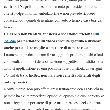
centro di Napoli
, di questo trattamento per desiderio di cocaina
che si svolge in forma ambulatoriale e non prevede ricovero
consentendoti quindi di rientrare con auto o treno a casa tua, dai
tuoi affetti.
La rTMS non richiede anestesia o sedazione: telefona
800
721244
per prenotare un video consulto gratuito a distanza
anche per aiutare moglie a smettere di fumare cocaina.
I trattamenti praticati hanno il vantaggio di produrre pochi effetti
collaterali, al di fuori della sensazione soggettiva di fastidio nella
zona di applicazione ed una possibile fase transitoria di vertigini
non ha i tipici effetti collaterali degli
e/o mal di testa. Inoltre,
antidepressivi
.
Normalmente, non può effettuare il trattamento con rTMS chi in
passato ha avuto precedenti episodi di epilessia o crisi convulsive
non spiegabili; è portatore di pace maker, protesi cocleari, neuro
stimolatori, protesi oculari magnetiche o frammenti metallici