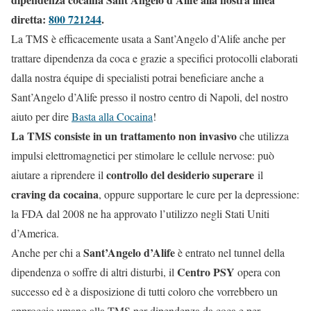
diretta:
800 721244
.
La TMS è efficacemente usata a Sant’Angelo d’Alife anche per
trattare dipendenza da coca e grazie a specifici protocolli elaborati
dalla nostra équipe di specialisti potrai beneficiare anche a
Sant’Angelo d’Alife presso il nostro centro di Napoli, del nostro
aiuto per dire
Basta alla Cocaina
!
La TMS consiste in un trattamento non invasivo
che utilizza
impulsi elettromagnetici per stimolare le cellule nervose: può
controllo del desiderio superare
aiutare a riprendere il
il
craving da cocaina
, oppure supportare le cure per la depressione:
la FDA dal 2008 ne ha approvato l’utilizzo negli Stati Uniti
d’America.
Sant’Angelo d’Alife
Anche per chi a
è entrato nel tunnel della
Centro PSY
dipendenza o soffre di altri disturbi, il
opera con
successo ed è a disposizione di tutti coloro che vorrebbero un
approccio umano alla TMS per dipendenza da coca e per