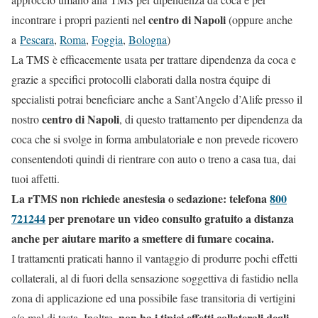
centro di Napoli
incontrare i propri pazienti nel
(oppure anche
a
Pescara
,
Roma
,
Foggia
,
Bologna
)
La TMS è efficacemente usata per trattare dipendenza da coca e
grazie a specifici protocolli elaborati dalla nostra équipe di
specialisti potrai beneficiare anche a Sant’Angelo d’Alife presso il
centro di Napoli
nostro
, di questo trattamento per dipendenza da
coca che si svolge in forma ambulatoriale e non prevede ricovero
consentendoti quindi di rientrare con auto o treno a casa tua, dai
tuoi affetti.
La rTMS non richiede anestesia o sedazione: telefona
800
721244
per prenotare un video consulto gratuito a distanza
anche per aiutare marito a smettere di fumare cocaina.
I trattamenti praticati hanno il vantaggio di produrre pochi effetti
collaterali, al di fuori della sensazione soggettiva di fastidio nella
zona di applicazione ed una possibile fase transitoria di vertigini
non ha i tipici effetti collaterali degli
e/o mal di testa. Inoltre,