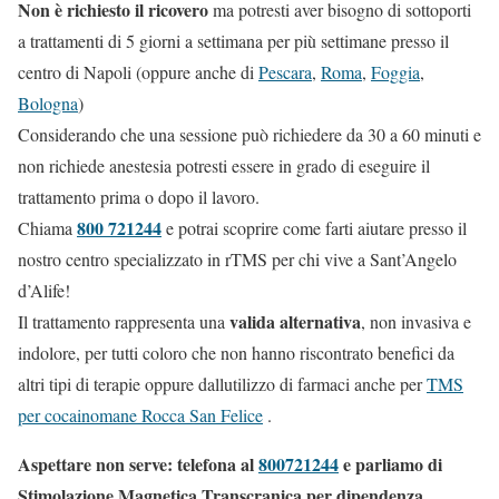
Non è richiesto il ricovero
ma potresti aver bisogno di sottoporti
a trattamenti di 5 giorni a settimana per più settimane presso il
centro di Napoli (oppure anche di
Pescara
,
Roma
,
Foggia
,
Bologna
)
Considerando che una sessione può richiedere da 30 a 60 minuti e
non richiede anestesia potresti essere in grado di eseguire il
trattamento prima o dopo il lavoro.
800 721244
Chiama
e potrai scoprire come farti aiutare presso il
nostro centro specializzato in rTMS per chi vive a Sant’Angelo
d’Alife!
valida alternativa
Il trattamento rappresenta una
, non invasiva e
indolore, per tutti coloro che non hanno riscontrato benefici da
altri tipi di terapie oppure dallutilizzo di farmaci anche per
TMS
per cocainomane Rocca San Felice
.
Aspettare non serve: telefona al
800721244
e parliamo di
Stimolazione Magnetica Transcranica per dipendenza