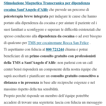
Stimolazione Magnetica Transcranica per dipendenza
cocaina Sant’Angelo d’Alife
che prevede un percorso di
psicoterapia breve integrata
per indagare le cause che hanno
portato alla dipendenza da cocaina e per aiutare il paziente ed i
suoi familiari a sconfiggere e superare le difficoltà esistenziali che
dipendenza da cocaina
spesso conducono alla
o ad aver bisogno
di qualcuno per
TMS per cocainomane Rocca San Felice
.
800 721244
Ti aspettiamo con fiducia al
chiama e potrai
primo consulto gratuito con professionisti
beneficiare di un
della TMS a Sant’Angelo d’Alife
: non parlerai con un call
center bensì risponderà un componente della nostra équipe che
consulto gratuito conoscitivo a
saprà ascoltarti e pianificare un
distanza o in presenza
in base alle reciproche esigenze e nel
massimo rispetto della tua sensibilità.
Proprio perché risponde un membro dell’équipe potrebbe
accadere di trovare una segreteria: lascia con fiducia un messaggio