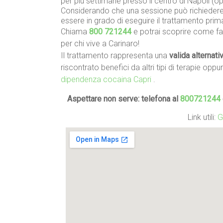
per più settimane presso il centro di Napoli (
Considerando che una sessione può richiedere 
essere in grado di eseguire il trattamento prim
Chiama
800 721244
e potrai scoprire come far
per chi vive a Carinaro!
Il trattamento rappresenta una
valida alternati
riscontrato benefici da altri tipi di terapie oppu
dipendenza cocaina Capri
.
Aspettare non serve: telefona al
800721244
Link utili:
G