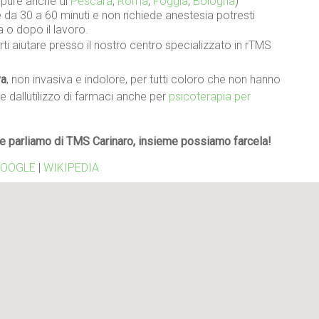
oppure anche di
Pescara
,
Roma
,
Foggia
,
Bologna
)
da 30 a 60 minuti e non richiede anestesia potresti
a o dopo il lavoro.
ti aiutare presso il nostro centro specializzato in rTMS
va
, non invasiva e indolore, per tutti coloro che non hanno
re dallutilizzo di farmaci anche per
psicoterapia per
e parliamo di TMS Carinaro, insieme possiamo farcela!
OOGLE
|
WIKIPEDIA