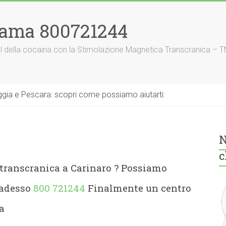
iama 800721244
nnel della cocaina con la Stimolazione Magnetica Transcranica – 
gia e Pescara: scopri come possiamo aiutarti:
N
c
transcranica a Carinaro
? Possiamo
 adesso
800 721244
Finalmente un centro
a