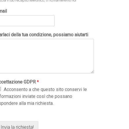
scia il tuo recapito telefonico, ti richiameremo noi
mail
rlaci della tua condizione, possiamo aiutarti
ccettazione GDPR
*
Acconsento a che questo sito conservi le
nformazioni inviate così che possano
spondere alla mia richiesta.
Invia la richiesta!