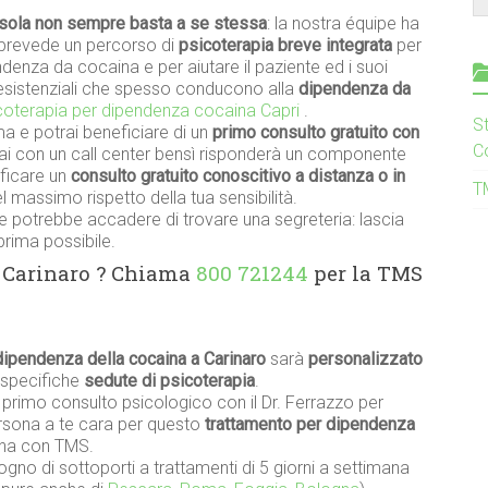
sola non sempre basta a se stessa
: la nostra équipe ha
prevede un percorso di
psicoterapia breve integrata
per
denza da cocaina e per aiutare il paziente ed i suoi
à esistenziali che spesso conducono alla
dipendenza da
coterapia per dipendenza cocaina Capri
.
S
a e potrai beneficiare di un
primo consulto gratuito con
C
rai con un call center bensì risponderà un componente
ificare un
consulto gratuito conoscitivo a distanza o in
T
 massimo rispetto della tua sensibilità.
 potrebbe accadere di trovare una segreteria: lascia
prima possibile.
S Carinaro ? Chiama
800 721244
per la TMS
dipendenza della cocaina a Carinaro
sarà
personalizzato
 specifiche
sedute di psicoterapia
.
n primo consulto psicologico con il Dr. Ferrazzo per
persona a te cara per questo
trattamento per dipendenza
aina con TMS.
gno di sottoporti a trattamenti di 5 giorni a settimana