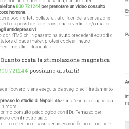
re con auto o treno a casa tua, dai tuoi affetti.
la
telefona
800 721244
per prenotare un video consulto
E
a cocainomane.
urre pochi effetti collaterali, al di fuori della sensazione
 ed una possibile fase transitoria di vertigini e/o mal di
degli antidepressivi
.
Pa
o con rTMS chi in passato ha avuto precedenti episodi di
ortatore di pace maker, protesi cocleari, neuro
nti metallici intraoculari.
? Quanto costa la stimolazione magnetica
800 721244
possiamo aiutarti!
A
ede ricovero, viene eseguita da sveglio ed il trattamento
i
 presso lo studio di Napoli
utilizzano l’energia magnetica
ri
 l’umore.
n primo consulto psicologico con il Dr. Ferrazzo per
naro con il nostro aiuto.
re il tuo medico di base per un esame fisico di routine e