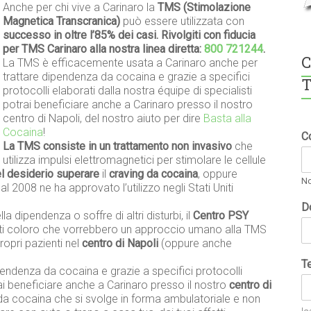
Anche per chi vive a Carinaro la
TMS (Stimolazione
Magnetica Transcranica)
può essere utilizzata con
successo in oltre l’85% dei casi. Rivolgiti con fiducia
per TMS Carinaro alla nostra linea diretta:
800 721244
.
C
La TMS è efficacemente usata a Carinaro anche per
trattare dipendenza da cocaina e grazie a specifici
T
protocolli elaborati dalla nostra équipe di specialisti
potrai beneficiare anche a Carinaro presso il nostro
centro di Napoli, del nostro aiuto per dire
Basta alla
Cocaina
!
C
La TMS consiste in un trattamento non invasivo
che
utilizza impulsi elettromagnetici per stimolare le cellule
el desiderio superare
il
craving da cocaina
, oppure
N
l 2008 ne ha approvato l’utilizzo negli Stati Uniti
D
la dipendenza o soffre di altri disturbi, il
Centro PSY
tti coloro che vorrebbero un approccio umano alla TMS
ropri pazienti nel
centro di Napoli
(oppure anche
T
endenza da cocaina e grazie a specifici protocolli
rai beneficiare anche a Carinaro presso il nostro
centro di
da cocaina che si svolge in forma ambulatoriale e non