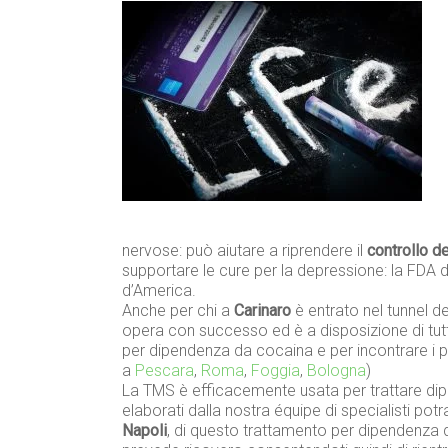
nervose: può aiutare a riprendere il
controllo d
supportare le cure per la depressione: la FDA da
d’America.
Anche per chi a
Carinaro
è entrato nel tunnel del
opera con successo ed è a disposizione di tu
per dipendenza da cocaina e per incontrare i p
a
Pescara
,
Roma
,
Foggia
,
Bologna
)
La TMS è efficacemente usata per trattare dip
elaborati dalla nostra équipe di specialisti pot
Napoli
, di questo trattamento per dipendenza 