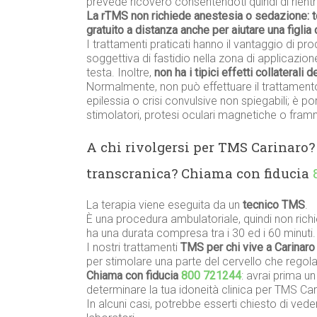
prevede ricovero consentendoti quindi di rientra
La rTMS non richiede anestesia o sedazione: 
gratuito a distanza anche per aiutare una figli
I trattamenti praticati hanno il vantaggio di prod
soggettiva di fastidio nella zona di applicazione
testa. Inoltre,
non ha i tipici effetti collaterali 
Normalmente, non può effettuare il trattament
epilessia o crisi convulsive non spiegabili; è p
stimolatori, protesi oculari magnetiche o framme
A chi rivolgersi per TMS Carinaro
transcranica? Chiama con fiducia
La terapia viene eseguita da un
tecnico TMS
.
È una procedura ambulatoriale, quindi non richi
ha una durata compresa tra i 30 ed i 60 minuti.
I nostri trattamenti
TMS per chi vive a Carinaro
per stimolare una parte del cervello che regola
Chiama con fiducia
800 721244
: avrai prima u
determinare la tua idoneità clinica per TMS Cari
In alcuni casi, potrebbe esserti chiesto di vede