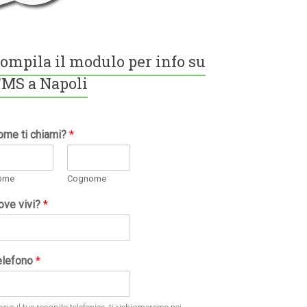
ompila il modulo per info su
MS a Napoli
ome ti chiami?
*
ome
Cognome
ove vivi?
*
elefono
*