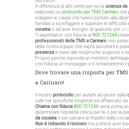
laboratori.
A differenza di altri centri per noi la
scienza da 
elaborato un
protocollo per TMS Carinaro
che 
indagare le cause che hanno portato alla dipen
familiari a sconfiggere e superare le difficolt
cocaina
o ad aver bisogno di qualcuno per
psi
Ti aspettiamo con fiducia al
800 721244
chiam
professionisti della TMS a Carinaro
: non parle
della nostra équipe che saprà ascoltarti e pian
presenza
in base alle reciproche esigenze e nel
Proprio perché risponde un membro dell’équipe
con fiducia un messaggio e ti richiameremo il 
Dove trovare una risposta per TM
a Carinaro!
Il nostro
protocollo
per aiutarti ad uscire dalla
sulle tue specifiche esigenze ed affiancato da
Chiama con fiducia
800 721244
: avrai prima u
determinare l’idoneità clinica per te o per la 
da cocaina
o per salvare un fratello dalla coc
Non è richiesto il ricovero
ma potresti aver biso