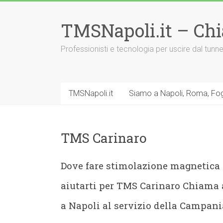
Vai
al
TMSNapoli.it – Ch
contenuto
Professionisti e tecnologia per uscire dal tu
TMSNapoli.it
Siamo a Napoli, Roma, Fog
TMS Carinaro
Dove fare stimolazione magnetica 
aiutarti per TMS Carinaro Chiama
a Napoli al servizio della Campani