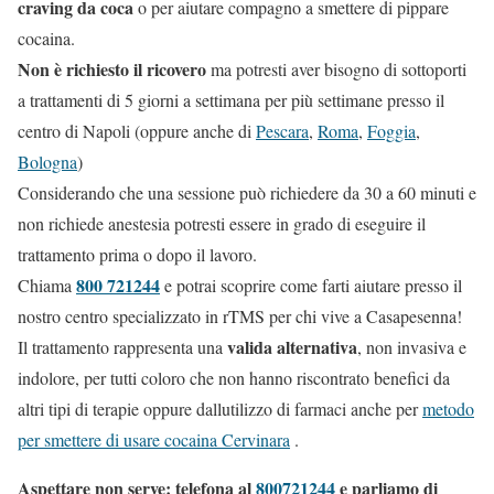
craving da coca
o per aiutare compagno a smettere di pippare
cocaina.
Non è richiesto il ricovero
ma potresti aver bisogno di sottoporti
a trattamenti di 5 giorni a settimana per più settimane presso il
centro di Napoli (oppure anche di
Pescara
,
Roma
,
Foggia
,
Bologna
)
Considerando che una sessione può richiedere da 30 a 60 minuti e
non richiede anestesia potresti essere in grado di eseguire il
trattamento prima o dopo il lavoro.
800 721244
Chiama
e potrai scoprire come farti aiutare presso il
nostro centro specializzato in rTMS per chi vive a Casapesenna!
valida alternativa
Il trattamento rappresenta una
, non invasiva e
indolore, per tutti coloro che non hanno riscontrato benefici da
altri tipi di terapie oppure dallutilizzo di farmaci anche per
metodo
per smettere di usare cocaina Cervinara
.
Aspettare non serve: telefona al
800721244
e parliamo di