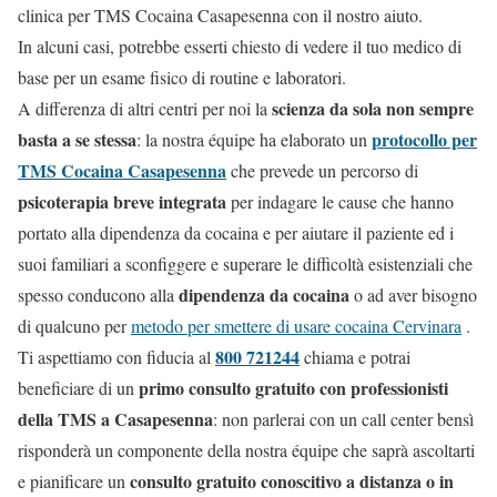
clinica per TMS Cocaina Casapesenna con il nostro aiuto.
In alcuni casi, potrebbe esserti chiesto di vedere il tuo medico di
base per un esame fisico di routine e laboratori.
scienza da sola non sempre
A differenza di altri centri per noi la
basta a se stessa
protocollo per
: la nostra équipe ha elaborato un
TMS Cocaina Casapesenna
che prevede un percorso di
psicoterapia breve integrata
per indagare le cause che hanno
portato alla dipendenza da cocaina e per aiutare il paziente ed i
suoi familiari a sconfiggere e superare le difficoltà esistenziali che
dipendenza da cocaina
spesso conducono alla
o ad aver bisogno
di qualcuno per
metodo per smettere di usare cocaina Cervinara
.
800 721244
Ti aspettiamo con fiducia al
chiama e potrai
primo consulto gratuito con professionisti
beneficiare di un
della TMS a Casapesenna
: non parlerai con un call center bensì
risponderà un componente della nostra équipe che saprà ascoltarti
consulto gratuito conoscitivo a distanza o in
e pianificare un