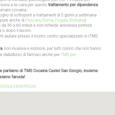
persona a te cara per questo
trattamento per dipendenza
 fumare cocaina.
gno di sottoporti a trattamenti di 5 giorni a settimana
oppure anche di
Pescara
,
Roma
,
Foggia
,
Bologna
)
da 30 a 60 minuti e non richiede anestesia potresti
a o dopo il lavoro.
ti aiutare presso il nostro centro specializzato in rTMS
va
, non invasiva e indolore, per tutti coloro che non hanno
re dallutilizzo di farmaci anche per
TMS per
e parliamo di TMS Cocaina Castel San Giorgio, insieme
siamo farcela!
OOGLE
|
WIKIPEDIA