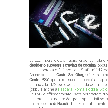
utilizza impulsi elettromagnetici per stimolare l
desiderio superare
il
craving da cocaina
, oppur
ne ha approvato l’utilizzo negli Stati Uniti d’Ame
Anche per chi a
Castel San Giorgio
è entrato ne
Centro PSY
opera con successo ed è a disposi
umano alla TMS per dipendenza da cocaina e pe
(oppure anche a
Pescara
,
Roma
,
Foggia
,
Bolo
La TMS è efficacemente usata per trattare dip
elaborati dalla nostra équipe di specialisti pot
nostro
centro di Napoli
, di questo trattamento