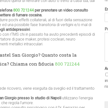
doti quindi di rientrare con auto o treno a casa tua, dai
la
E
telefona
800 721244
per prenotare un video consulto
mettere di fumare cocaina.
urre pochi effetti collaterali, al di fuori della sensazione
 ed una possibile fase transitoria di vertigini e/o mal di
Pa
degli antidepressivi
.
o con rTMS chi in passato ha avuto precedenti episodi di
ortatore di pace maker, protesi cocleari, neuro
nti metallici intraoculari.
astel San Giorgio? Quanto costa la
ica? Chiama con fiducia
800 721244
A
i
ri
ede ricovero, viene eseguita da sveglio ed il trattamento
an Giorgio presso lo studio di Napoli
utilizzano l’energia
 che regola l’umore.
n primo consulto psicologico con il Dr. Ferrazzo per