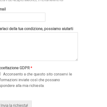
scia il tuo recapito telefonico, ti richiameremo noi
mail
rlaci della tua condizione, possiamo aiutarti
ccettazione GDPR
*
Acconsento a che questo sito conservi le
nformazioni inviate così che possano
spondere alla mia richiesta.
Invia la richiesta!