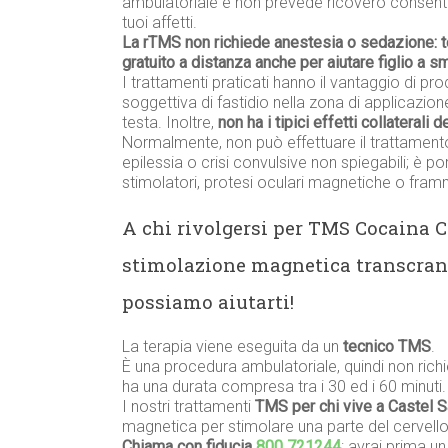
ambulatoriale e non prevede ricovero consenten
tuoi affetti.
La rTMS non richiede anestesia o sedazione: 
gratuito a distanza anche per aiutare figlio a s
I trattamenti praticati hanno il vantaggio di prod
soggettiva di fastidio nella zona di applicazione
testa. Inoltre,
non ha i tipici effetti collaterali 
Normalmente, non può effettuare il trattament
epilessia o crisi convulsive non spiegabili; è p
stimolatori, protesi oculari magnetiche o framme
A chi rivolgersi per TMS Cocaina C
stimolazione magnetica transcran
possiamo aiutarti!
La terapia viene eseguita da un
tecnico TMS
.
È una procedura ambulatoriale, quindi non richi
ha una durata compresa tra i 30 ed i 60 minuti.
I nostri trattamenti
TMS per chi vive a Castel S
magnetica per stimolare una parte del cervello
Chiama con fiducia
800 721244
: avrai prima u