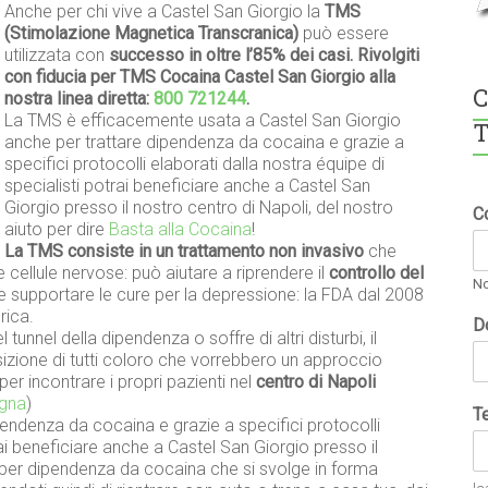
Anche per chi vive a Castel San Giorgio la
TMS
(Stimolazione Magnetica Transcranica)
può essere
utilizzata con
successo in oltre l’85% dei casi. Rivolgiti
con fiducia per TMS Cocaina Castel San Giorgio alla
C
nostra linea diretta:
800 721244
.
La TMS è efficacemente usata a Castel San Giorgio
T
anche per trattare dipendenza da cocaina e grazie a
specifici protocolli elaborati dalla nostra équipe di
specialisti potrai beneficiare anche a Castel San
Giorgio presso il nostro centro di Napoli, del nostro
C
aiuto per dire
Basta alla Cocaina
!
La TMS consiste in un trattamento non invasivo
che
e cellule nervose: può aiutare a riprendere il
controllo del
N
e supportare le cure per la depressione: la FDA dal 2008
rica.
D
l tunnel della dipendenza o soffre di altri disturbi, il
zione di tutti coloro che vorrebbero un approccio
r incontrare i propri pazienti nel
centro di Napoli
gna
)
T
endenza da cocaina e grazie a specifici protocolli
rai beneficiare anche a Castel San Giorgio presso il
 per dipendenza da cocaina che si svolge in forma