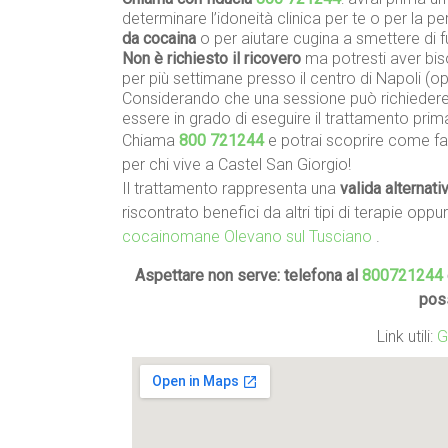
determinare l’idoneità clinica per te o per la 
da cocaina
o per aiutare cugina a smettere di
Non è richiesto il ricovero
ma potresti aver biso
per più settimane presso il centro di Napoli (
Considerando che una sessione può richiedere 
essere in grado di eseguire il trattamento prim
Chiama
800 721244
e potrai scoprire come far
per chi vive a Castel San Giorgio!
Il trattamento rappresenta una
valida alternati
riscontrato benefici da altri tipi di terapie oppu
cocainomane Olevano sul Tusciano
.
Aspettare non serve: telefona al
800721244
pos
Link utili:
G