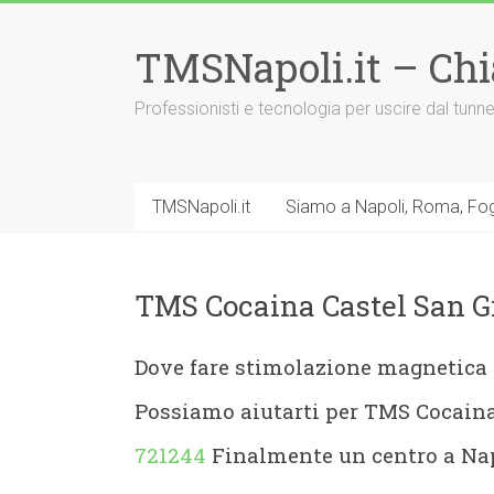
Vai
al
TMSNapoli.it – Ch
contenuto
Professionisti e tecnologia per uscire dal tu
TMSNapoli.it
Siamo a Napoli, Roma, Fog
TMS Cocaina Castel San G
Dove fare stimolazione magnetica 
Possiamo aiutarti per TMS Cocain
721244
Finalmente un centro a Nap