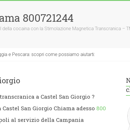
iama 800721244
nnel della cocaina con la Stimolazione Magnetica Transcranica – 
gia e Pescara: scopri come possiamo aiutarti:
iorgio
N
c
transcranica a Castel San Giorgio
?
a Castel San Giorgio Chiama adesso
800
oli al servizio della Campania