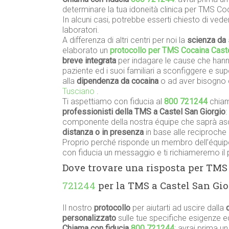
determinare la tua idoneità clinica per TMS Coc
In alcuni casi, potrebbe esserti chiesto di vede
laboratori.
A differenza di altri centri per noi la
scienza da 
elaborato un
protocollo per TMS Cocaina Caste
breve integrata
per indagare le cause che hanno
paziente ed i suoi familiari a sconfiggere e su
alla
dipendenza da cocaina
o ad aver bisogno 
Tusciano
.
Ti aspettiamo con fiducia al
800 721244
chiam
professionisti della TMS a Castel San Giorgio
:
componente della nostra équipe che saprà asco
distanza o in presenza
in base alle reciproche 
Proprio perché risponde un membro dell’équipe
con fiducia un messaggio e ti richiameremo il 
Dove trovare una risposta per TMS
721244
per la TMS a Castel San Gio
Il nostro
protocollo
per aiutarti ad uscire dalla
personalizzato
sulle tue specifiche esigenze 
Chiama con fiducia
800 721244
: avrai prima u