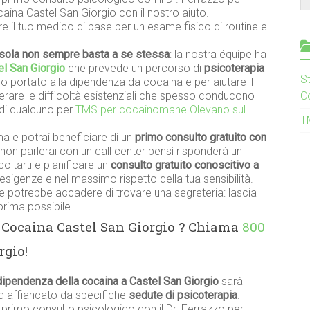
aina Castel San Giorgio con il nostro aiuto.
re il tuo medico di base per un esame fisico di routine e
sola non sempre basta a se stessa
: la nostra équipe ha
l San Giorgio
che prevede un percorso di
psicoterapia
S
 portato alla dipendenza da cocaina e per aiutare il
perare le difficoltà esistenziali che spesso conducono
C
di qualcuno per
TMS per cocainomane Olevano sul
T
a e potrai beneficiare di un
primo consulto gratuito con
 non parlerai con un call center bensì risponderà un
ltarti e pianificare un
consulto gratuito conoscitivo a
esigenze e nel massimo rispetto della tua sensibilità.
 potrebbe accadere di trovare una segreteria: lascia
prima possibile.
 Cocaina Castel San Giorgio ? Chiama
800
rgio!
dipendenza della cocaina a Castel San Giorgio
sarà
ed affiancato da specifiche
sedute di psicoterapia
.
n primo consulto psicologico con il Dr. Ferrazzo per