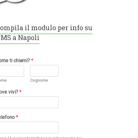
ompila il modulo per info su
MS a Napoli
ome ti chiami?
*
ome
Cognome
ove vivi?
*
elefono
*