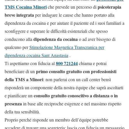
TMS Cocaina Minori
psicoterapia
che prevede un percorso di
breve integrata
per indagare le cause che hanno portato alla
dipendenza da cocaina e per aiutare il paziente ed i suoi familiari a
sconfiggere e superare le difficoltà esistenziali che spesso
dipendenza da cocaina
conducono alla
o ad aver bisogno di
qualcuno per
Stimolazione Magnetica Transcranica per
dipendenza cocaina Sant Anastasia
.
800 721244
Ti aspettiamo con fiducia al
chiama e potrai
primo consulto gratuito con professionisti
beneficiare di un
della TMS a Minori
: non parlerai con un call center bensì
risponderà un componente della nostra équipe che saprà ascoltarti
consulto gratuito conoscitivo a distanza o in
e pianificare un
presenza
in base alle reciproche esigenze e nel massimo rispetto
della tua sensibilità.
Proprio perché risponde un membro dell’équipe potrebbe
accadere di trovare una segreteria: lascia con fiducia un messaggio