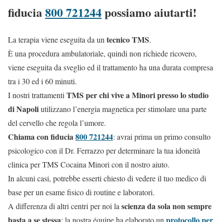
fiducia
800 721244
possiamo aiutarti!
tecnico TMS
La terapia viene eseguita da un
.
È una procedura ambulatoriale, quindi non richiede ricovero,
viene eseguita da sveglio ed il trattamento ha una durata compresa
tra i 30 ed i 60 minuti.
TMS per chi vive a Minori presso lo studio
I nostri trattamenti
di Napoli
utilizzano l’energia magnetica per stimolare una parte
del cervello che regola l’umore.
Chiama con fiducia
800 721244
: avrai prima un primo consulto
psicologico con il Dr. Ferrazzo per determinare la tua idoneità
clinica per TMS Cocaina Minori con il nostro aiuto.
In alcuni casi, potrebbe esserti chiesto di vedere il tuo medico di
base per un esame fisico di routine e laboratori.
scienza da sola non sempre
A differenza di altri centri per noi la
basta a se stessa
protocollo per
: la nostra équipe ha elaborato un