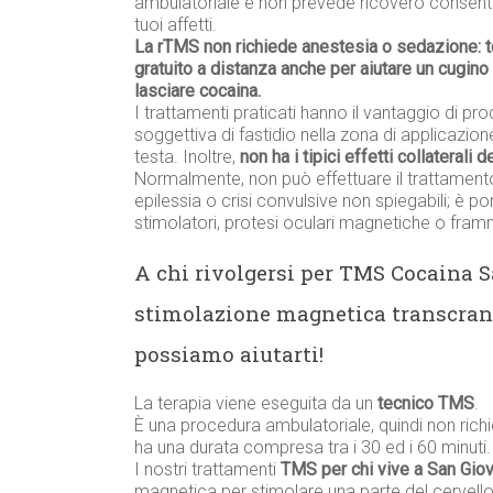
ambulatoriale e non prevede ricovero consenten
tuoi affetti.
La rTMS non richiede anestesia o sedazione: 
gratuito a distanza anche per aiutare un cugino
lasciare cocaina.
I trattamenti praticati hanno il vantaggio di prod
soggettiva di fastidio nella zona di applicazione
testa. Inoltre,
non ha i tipici effetti collaterali 
Normalmente, non può effettuare il trattament
epilessia o crisi convulsive non spiegabili; è p
stimolatori, protesi oculari magnetiche o framme
A chi rivolgersi per TMS Cocaina S
stimolazione magnetica transcran
possiamo aiutarti!
La terapia viene eseguita da un
tecnico TMS
.
È una procedura ambulatoriale, quindi non richi
ha una durata compresa tra i 30 ed i 60 minuti.
I nostri trattamenti
TMS per chi vive a San Giov
magnetica per stimolare una parte del cervello