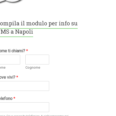
ompila il modulo per info su
MS a Napoli
ome ti chiami?
*
ome
Cognome
ove vivi?
*
elefono
*