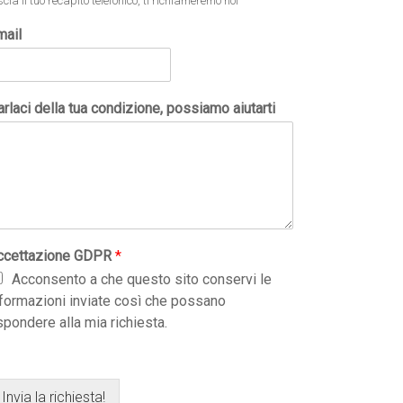
scia il tuo recapito telefonico, ti richiameremo noi
mail
rlaci della tua condizione, possiamo aiutarti
ccettazione GDPR
*
Acconsento a che questo sito conservi le
nformazioni inviate così che possano
spondere alla mia richiesta.
Invia la richiesta!