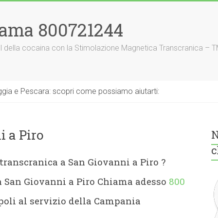
iama 800721244
nnel della cocaina con la Stimolazione Magnetica Transcranica – 
gia e Pescara: scopri come possiamo aiutarti:
 a Piro
N
c
transcranica a San Giovanni a Piro
?
a San Giovanni a Piro Chiama adesso
800
oli al servizio della Campania