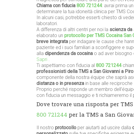
Chiama con fiducia
800 721244
: avrai prima u
determinare la tua idoneità clinica per TMS Coc
In alcuni casi, potrebbe esserti chiesto di vede
laboratori.
A differenza di altri centri per noi la
scienza da 
elaborato un
protocollo per TMS Cocaina San G
breve integrata
per indagare le cause che hanno
paziente ed i suoi familiari a sconfiggere e su
alla
dipendenza da cocaina
o ad aver bisogno 
Sapri
.
Ti aspettiamo con fiducia al
800 721244
chiam
professionisti della TMS a San Giovanni a Piro
componente della nostra équipe che saprà asco
distanza o in presenza
in base alle reciproche 
Proprio perché risponde un membro dell’équipe
con fiducia un messaggio e ti richiameremo il 
Dove trovare una risposta per TMS
800 721244
per la TMS a San Giovan
Il nostro
protocollo
per aiutarti ad uscire dalla
personalizzato
sulle tue specifiche esigenze 