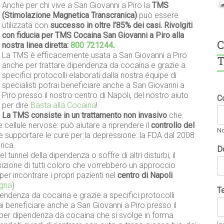
Anche per chi vive a San Giovanni a Piro la
TMS
(Stimolazione Magnetica Transcranica)
può essere
utilizzata con
successo in oltre l’85% dei casi. Rivolgiti
con fiducia per TMS Cocaina San Giovanni a Piro alla
C
nostra linea diretta:
800 721244
.
La TMS è efficacemente usata a San Giovanni a Piro
T
anche per trattare dipendenza da cocaina e grazie a
specifici protocolli elaborati dalla nostra équipe di
specialisti potrai beneficiare anche a San Giovanni a
Piro presso il nostro centro di Napoli, del nostro aiuto
C
per dire
Basta alla Cocaina
!
La TMS consiste in un trattamento non invasivo
che
e cellule nervose: può aiutare a riprendere il
controllo del
N
e supportare le cure per la depressione: la FDA dal 2008
rica.
D
l tunnel della dipendenza o soffre di altri disturbi, il
zione di tutti coloro che vorrebbero un approccio
r incontrare i propri pazienti nel
centro di Napoli
gna
)
T
endenza da cocaina e grazie a specifici protocolli
rai beneficiare anche a San Giovanni a Piro presso il
 per dipendenza da cocaina che si svolge in forma