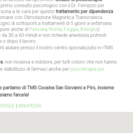
n primo consulto psicologico con il Dr. Ferrazzo per
persona a te cara per questo
trattamento per dipendenza
omane con Stimolazione Magnetica Transcranica.
gno di sottoporti a trattamenti di 5 giorni a settimana
oppure anche di
Pescara
,
Roma
,
Foggia
,
Bologna
)
da 30 a 60 minuti e non richiede anestesia potresti
a o dopo il lavoro.
ti aiutare presso il nostro centro specializzato in rTMS
va
, non invasiva e indolore, per tutti coloro che non hanno
re dallutilizzo di farmaci anche per
psicoterapia per
 parliamo di TMS Cocaina San Giovanni a Piro, insieme
siamo farcela!
OOGLE
|
WIKIPEDIA