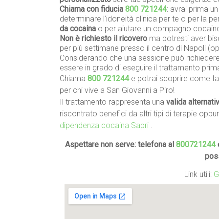
Chiama con fiducia
800 721244
: avrai prima u
determinare l’idoneità clinica per te o per la 
da cocaina
o per aiutare un compagno cocain
Non è richiesto il ricovero
ma potresti aver biso
per più settimane presso il centro di Napoli (
Considerando che una sessione può richiedere 
essere in grado di eseguire il trattamento prim
Chiama
800 721244
e potrai scoprire come far
per chi vive a San Giovanni a Piro!
Il trattamento rappresenta una
valida alternati
riscontrato benefici da altri tipi di terapie oppu
dipendenza cocaina Sapri
.
Aspettare non serve: telefona al
800721244
e
pos
Link utili:
G