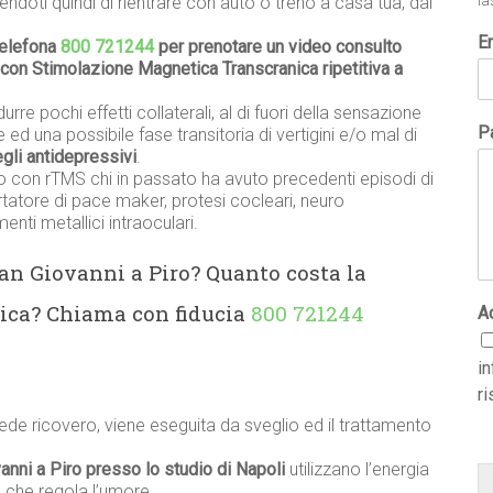
doti quindi di rientrare con auto o treno a casa tua, dai
la
E
telefona
800 721244
per prenotare un video consulto
 con Stimolazione Magnetica Transcranica ripetitiva a
urre pochi effetti collaterali, al di fuori della sensazione
Pa
 ed una possibile fase transitoria di vertigini e/o mal di
degli antidepressivi
.
o con rTMS chi in passato ha avuto precedenti episodi di
ortatore di pace maker, protesi cocleari, neuro
nti metallici intraoculari.
an Giovanni a Piro? Quanto costa la
ica? Chiama con fiducia
800 721244
A
i
ri
ede ricovero, viene eseguita da sveglio ed il trattamento
anni a Piro presso lo studio di Napoli
utilizzano l’energia
 che regola l’umore.