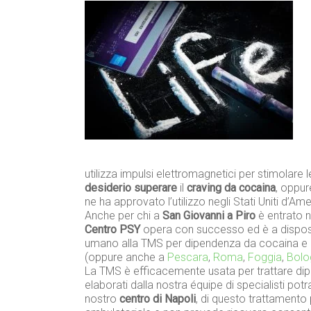
utilizza impulsi elettromagnetici per stimolare l
desiderio superare
il
craving da cocaina
, oppur
ne ha approvato l’utilizzo negli Stati Uniti d’Ame
Anche per chi a
San Giovanni a Piro
è entrato ne
Centro PSY
opera con successo ed è a disposi
umano alla TMS per dipendenza da cocaina e pe
(oppure anche a
Pescara
,
Roma
,
Foggia
,
Bolo
La TMS è efficacemente usata per trattare dip
elaborati dalla nostra équipe di specialisti pot
nostro
centro di Napoli
, di questo trattamento