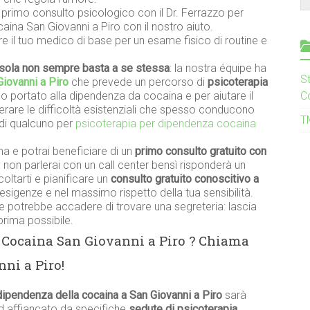
n primo consulto psicologico con il Dr. Ferrazzo per
aina San Giovanni a Piro con il nostro aiuto.
re il tuo medico di base per un esame fisico di routine e
sola non sempre basta a se stessa
: la nostra équipe ha
S
iovanni a Piro
che prevede un percorso di
psicoterapia
 portato alla dipendenza da cocaina e per aiutare il
C
perare le difficoltà esistenziali che spesso conducono
T
di qualcuno per
psicoterapia per dipendenza cocaina
a e potrai beneficiare di un
primo consulto gratuito con
: non parlerai con un call center bensì risponderà un
ltarti e pianificare un
consulto gratuito conoscitivo a
esigenze e nel massimo rispetto della tua sensibilità.
 potrebbe accadere di trovare una segreteria: lascia
prima possibile.
 Cocaina San Giovanni a Piro ? Chiama
ni a Piro!
dipendenza della cocaina a San Giovanni a Piro
sarà
ed affiancato da specifiche
sedute di psicoterapia
.