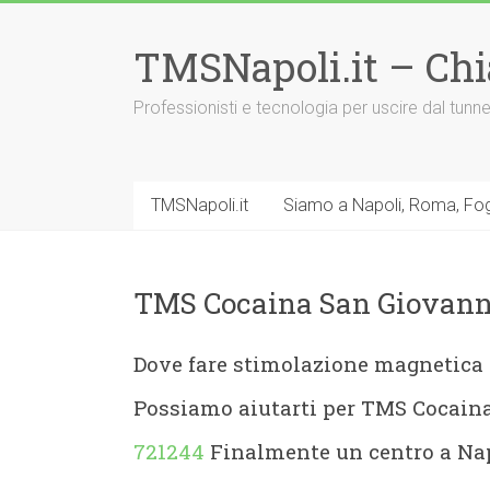
Vai
al
TMSNapoli.it – Ch
contenuto
Professionisti e tecnologia per uscire dal tu
TMSNapoli.it
Siamo a Napoli, Roma, Fog
TMS Cocaina San Giovanni
Dove fare stimolazione magnetica 
Possiamo aiutarti per TMS Cocain
721244
Finalmente un centro a Nap