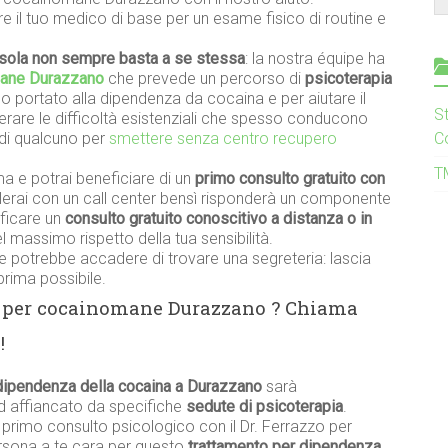
re il tuo medico di base per un esame fisico di routine e
sola non sempre basta a se stessa
: la nostra équipe ha
mane Durazzano
che prevede un percorso di
psicoterapia
 portato alla dipendenza da cocaina e per aiutare il
S
perare le difficoltà esistenziali che spesso conducono
di qualcuno per
smettere senza centro recupero
C
T
a e potrai beneficiare di un
primo consulto gratuito con
rlerai con un call center bensì risponderà un componente
ificare un
consulto gratuito conoscitivo a distanza o in
 massimo rispetto della tua sensibilità.
 potrebbe accadere di trovare una segreteria: lascia
prima possibile.
S per cocainomane Durazzano ? Chiama
!
dipendenza della cocaina a Durazzano
sarà
ed affiancato da specifiche
sedute di psicoterapia
.
n primo consulto psicologico con il Dr. Ferrazzo per
persona a te cara per questo
trattamento per dipendenza