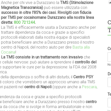
Anche per chi vive a Durazzano la
TMS (Stimolazione
Magnetica Transcranica)
può essere utilizzata con
successo in oltre l’85% dei casi. Rivolgiti con fiducia
per TMS per cocainomane Durazzano alla nostra linea
C
diretta:
800 721244
.
La TMS è efficacemente usata a Durazzano anche per
T
trattare dipendenza da coca e grazie a specifici
protocolli elaborati dalla nostra équipe di specialisti
potrai beneficiare anche a Durazzano presso il nostro
centro di Napoli, del nostro aiuto per dire
Basta alla
C
Cocaina
!
La TMS consiste in un trattamento non invasivo
che
e cellule nervose: può aiutare a riprendere il
controllo del
N
e supportare le cure per la depressione: la FDA dal 2008
rica.
D
della dipendenza o soffre di altri disturbi, il
Centro PSY
tti coloro che vorrebbero un approccio umano alla TMS
ri pazienti nel
centro di Napoli
(oppure anche a
Pescara
,
T
endenza da coca e grazie a specifici protocolli
trai beneficiare anche a Durazzano presso il nostro
centro
za da coca che si svolge in forma ambulatoriale e non