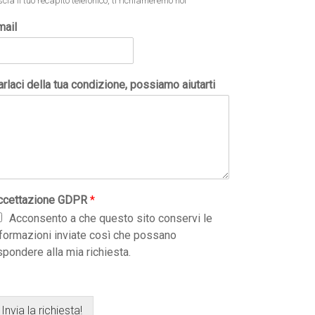
scia il tuo recapito telefonico, ti richiameremo noi
mail
rlaci della tua condizione, possiamo aiutarti
ccettazione GDPR
*
Acconsento a che questo sito conservi le
nformazioni inviate così che possano
spondere alla mia richiesta.
Invia la richiesta!