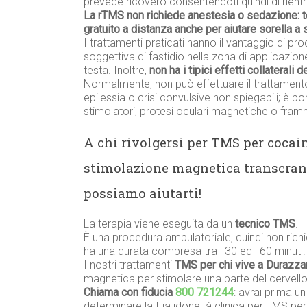
prevede ricovero consentendoti quindi di rientra
La rTMS non richiede anestesia o sedazione: 
gratuito a distanza anche per aiutare sorella a
I trattamenti praticati hanno il vantaggio di prod
soggettiva di fastidio nella zona di applicazione
testa. Inoltre,
non ha i tipici effetti collaterali 
Normalmente, non può effettuare il trattament
epilessia o crisi convulsive non spiegabili; è p
stimolatori, protesi oculari magnetiche o framme
A chi rivolgersi per TMS per coca
stimolazione magnetica transcran
possiamo aiutarti!
La terapia viene eseguita da un
tecnico TMS
.
È una procedura ambulatoriale, quindi non richi
ha una durata compresa tra i 30 ed i 60 minuti.
I nostri trattamenti
TMS per chi vive a Durazza
magnetica per stimolare una parte del cervello
Chiama con fiducia
800 721244
: avrai prima u
determinare la tua idoneità clinica per TMS p