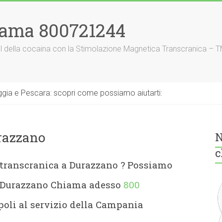
iama 800721244
nnel della cocaina con la Stimolazione Magnetica Transcranica – 
gia e Pescara: scopri come possiamo aiutarti:
razzano
N
c
 transcranica a Durazzano
? Possiamo
e Durazzano Chiama adesso
800
oli al servizio della Campania