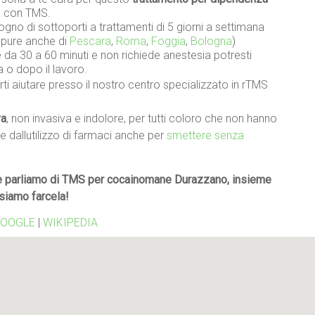
a con TMS.
gno di sottoporti a trattamenti di 5 giorni a settimana
oppure anche di
Pescara
,
Roma
,
Foggia
,
Bologna
)
da 30 a 60 minuti e non richiede anestesia potresti
a o dopo il lavoro.
ti aiutare presso il nostro centro specializzato in rTMS
va
, non invasiva e indolore, per tutti coloro che non hanno
re dallutilizzo di farmaci anche per
smettere senza
 parliamo di TMS per cocainomane Durazzano, insieme
siamo farcela!
OOGLE
|
WIKIPEDIA