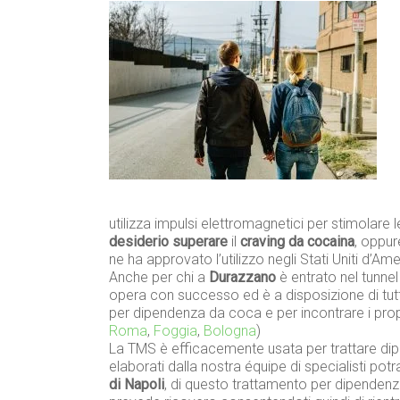
utilizza impulsi elettromagnetici per stimolare l
desiderio superare
il
craving da cocaina
, oppur
ne ha approvato l’utilizzo negli Stati Uniti d’Ame
Anche per chi a
Durazzano
è entrato nel tunnel 
opera con successo ed è a disposizione di tu
per dipendenza da coca e per incontrare i prop
Roma
,
Foggia
,
Bologna
)
La TMS è efficacemente usata per trattare dip
elaborati dalla nostra équipe di specialisti po
di Napoli
, di questo trattamento per dipenden