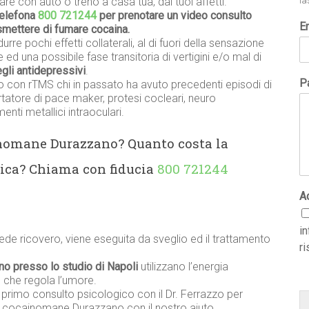
re con auto o treno a casa tua, dai tuoi affetti.
la
telefona
800 721244
per prenotare un video consulto
E
 smettere di fumare cocaina.
urre pochi effetti collaterali, al di fuori della sensazione
 ed una possibile fase transitoria di vertigini e/o mal di
degli antidepressivi
.
Pa
o con rTMS chi in passato ha avuto precedenti episodi di
ortatore di pace maker, protesi cocleari, neuro
nti metallici intraoculari.
inomane Durazzano? Quanto costa la
ica? Chiama con fiducia
800 721244
A
i
ede ricovero, viene eseguita da sveglio ed il trattamento
ri
no presso lo studio di Napoli
utilizzano l’energia
 che regola l’umore.
n primo consulto psicologico con il Dr. Ferrazzo per
er cocainomane Durazzano con il nostro aiuto.