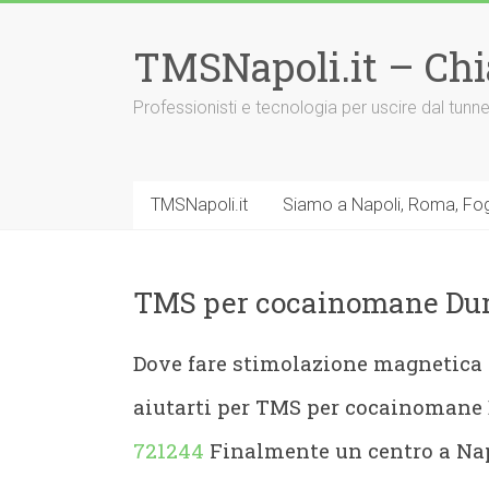
Vai
al
TMSNapoli.it – Ch
contenuto
Professionisti e tecnologia per uscire dal tu
TMSNapoli.it
Siamo a Napoli, Roma, Fog
TMS per cocainomane Du
Dove fare stimolazione magnetica
aiutarti per TMS per cocainoman
721244
Finalmente un centro a Nap