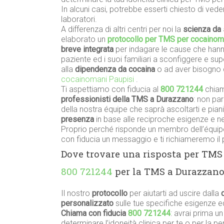
In alcuni casi, potrebbe esserti chiesto di vede
laboratori.
A differenza di altri centri per noi la
scienza da 
elaborato un
protocollo per TMS per cocaino
breve integrata
per indagare le cause che hanno
paziente ed i suoi familiari a sconfiggere e su
alla
dipendenza da cocaina
o ad aver bisogno 
cocainomani Paupisi
.
Ti aspettiamo con fiducia al
800 721244
chiam
professionisti della TMS a Durazzano
: non pa
della nostra équipe che saprà ascoltarti e pian
presenza
in base alle reciproche esigenze e nel
Proprio perché risponde un membro dell’équipe
con fiducia un messaggio e ti richiameremo il 
Dove trovare una risposta per TM
800 721244
per la TMS a Durazzano
Il nostro
protocollo
per aiutarti ad uscire dalla
personalizzato
sulle tue specifiche esigenze 
Chiama con fiducia
800 721244
: avrai prima u
determinare l’idoneità clinica per te o per la 