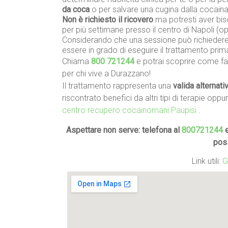
da coca
o per salvare una cugina dalla cocain
Non è richiesto il ricovero
ma potresti aver biso
per più settimane presso il centro di Napoli (
Considerando che una sessione può richiedere 
essere in grado di eseguire il trattamento prim
Chiama
800 721244
e potrai scoprire come far
per chi vive a Durazzano!
Il trattamento rappresenta una
valida alternati
riscontrato benefici da altri tipi di terapie oppu
centro recupero cocainomani Paupisi
.
Aspettare non serve: telefona al
800721244
e
pos
Link utili:
G