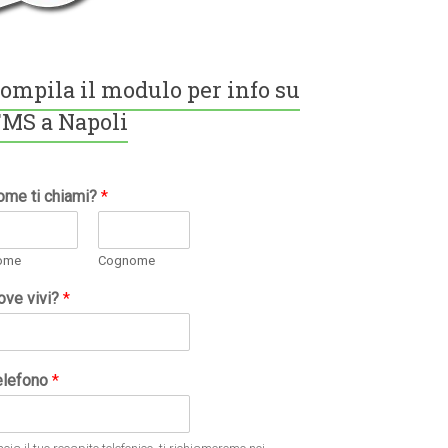
ompila il modulo per info su
MS a Napoli
ome ti chiami?
*
ome
Cognome
ove vivi?
*
elefono
*