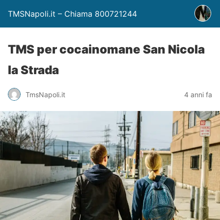
TMSNapoli.it – Chiama 800721244
TMS per cocainomane San Nicola
la Strada
TmsNapoli.it
4 anni fa