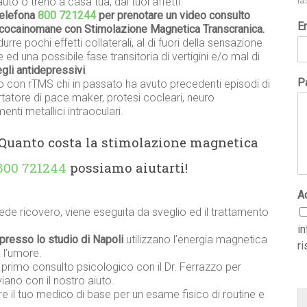
uto o treno a casa tua, dai tuoi affetti.
la
telefona
800 721244
per prenotare un video consulto
E
te cocainomane con Stimolazione Magnetica Transcranica.
urre pochi effetti collaterali, al di fuori della sensazione
 ed una possibile fase transitoria di vertigini e/o mal di
degli antidepressivi
.
Pa
o con rTMS chi in passato ha avuto precedenti episodi di
ortatore di pace maker, protesi cocleari, neuro
nti metallici intraoculari.
 Quanto costa la stimolazione magnetica
800 721244
possiamo aiutarti!
A
ede ricovero, viene eseguita da sveglio ed il trattamento
i
presso lo studio di Napoli
utilizzano l’energia magnetica
ri
 l’umore.
n primo consulto psicologico con il Dr. Ferrazzo per
iano con il nostro aiuto.
re il tuo medico di base per un esame fisico di routine e