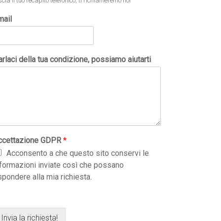
scia il tuo recapito telefonico, ti richiameremo noi
mail
rlaci della tua condizione, possiamo aiutarti
ccettazione GDPR
*
Acconsento a che questo sito conservi le
nformazioni inviate così che possano
spondere alla mia richiesta.
Invia la richiesta!