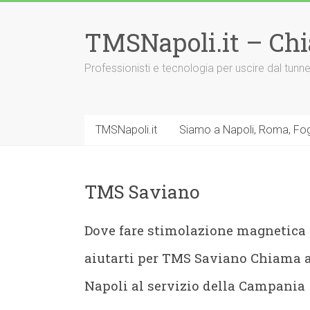
Vai
al
TMSNapoli.it – Ch
contenuto
Professionisti e tecnologia per uscire dal tu
TMSNapoli.it
Siamo a Napoli, Roma, Fog
TMS Saviano
Dove fare stimolazione magnetica
aiutarti per TMS Saviano Chiama 
Napoli al servizio della Campania