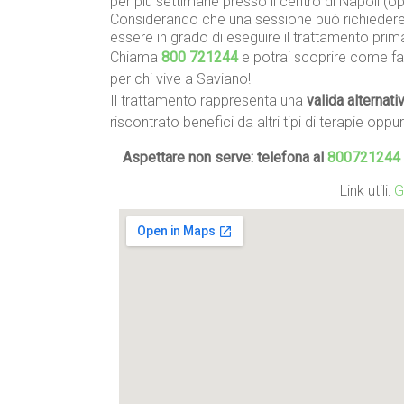
per più settimane presso il centro di Napoli (
Considerando che una sessione può richiedere 
essere in grado di eseguire il trattamento prim
Chiama
800 721244
e potrai scoprire come far
per chi vive a Saviano!
Il trattamento rappresenta una
valida alternati
riscontrato benefici da altri tipi di terapie oppu
Aspettare non serve: telefona al
800721244
Link utili:
G