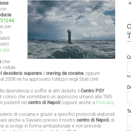
ione
 con
iducia
721244
.
C
he per
ci
T
alisti
ostro
 alla
C
o
che
e cellule
el desiderio superare
il
craving da cocaina
, oppure
N
l 2008 ne ha approvato l’utilizzo negli Stati Uniti
D
la dipendenza o soffre di altri disturbi, il
Centro PSY
tti coloro che vorrebbero un approccio umano alla TMS
ri pazienti nel
centro di Napoli
(oppure anche a
Pescara
,
T
erio di cocaina e grazie a specifici protocolli elaborati
iciare anche a Saviano presso il nostro
centro di Napoli
, di
he si svolge in forma ambulatoriale e non prevede