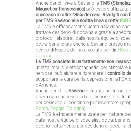
Anche per chi vive a Saviano la
TMS (Stimolaz
Magnetica Transcranica)
può essere utilizzata
successo in oltre l’85% dei casi. Rivolgiti con f
per TMS Saviano alla nostra linea diretta:
800 
La TMS è efficacemente usata a Saviano anc
trattare desiderio di cocaina e grazie a specifi
protocolli elaborati dalla nostra équipe di speci
potrai beneficiare anche a Saviano presso il n
centro di Napoli, del nostro aiuto per dire
Basta
Cocaina
!
La TMS consiste in un trattamento non invasiv
utilizza impulsi elettromagnetici per stimolare l
nervose: può aiutare a riprendere il
controllo d
supportare le cure per la depressione: la FDA da
d’America.
Anche per chi a
Saviano
è entrato nel tunnel del
opera con successo ed è a disposizione di tu
per desiderio di cocaina e per incontrare i prop
Roma
,
Foggia
,
Bologna
)
La TMS è efficacemente usata per trattare desid
dalla nostra équipe di specialisti potrai benef
questo trattamento per desiderio di cocaina c