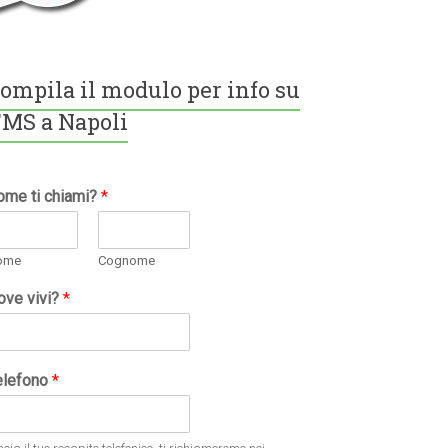
ompila il modulo per info su
MS a Napoli
ome ti chiami?
*
ome
Cognome
ove vivi?
*
elefono
*