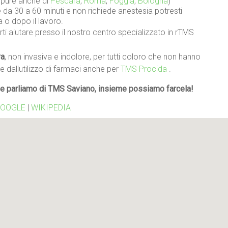
oppure anche di
Pescara
,
Roma
,
Foggia
,
Bologna
)
da 30 a 60 minuti e non richiede anestesia potresti
a o dopo il lavoro.
ti aiutare presso il nostro centro specializzato in rTMS
va
, non invasiva e indolore, per tutti coloro che non hanno
re dallutilizzo di farmaci anche per
TMS Procida
.
e parliamo di TMS Saviano, insieme possiamo farcela!
OOGLE
|
WIKIPEDIA