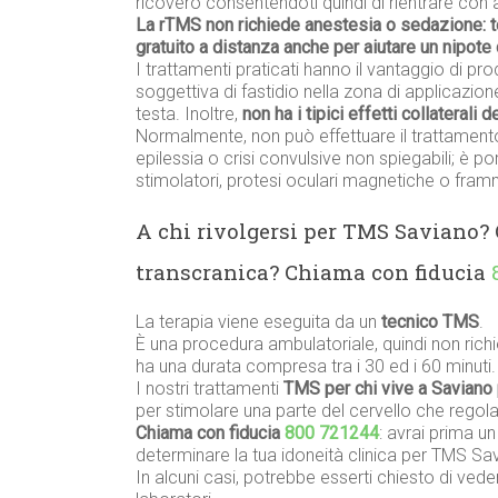
ricovero consentendoti quindi di rientrare con a
La rTMS non richiede anestesia o sedazione: 
gratuito a distanza anche per aiutare un nipo
I trattamenti praticati hanno il vantaggio di prod
soggettiva di fastidio nella zona di applicazione
testa. Inoltre,
non ha i tipici effetti collaterali 
Normalmente, non può effettuare il trattament
epilessia o crisi convulsive non spiegabili; è p
stimolatori, protesi oculari magnetiche o framme
A chi rivolgersi per TMS Saviano?
transcranica? Chiama con fiducia
La terapia viene eseguita da un
tecnico TMS
.
È una procedura ambulatoriale, quindi non richi
ha una durata compresa tra i 30 ed i 60 minuti.
I nostri trattamenti
TMS per chi vive a Saviano 
per stimolare una parte del cervello che regola
Chiama con fiducia
800 721244
: avrai prima u
determinare la tua idoneità clinica per TMS Sav
In alcuni casi, potrebbe esserti chiesto di vede