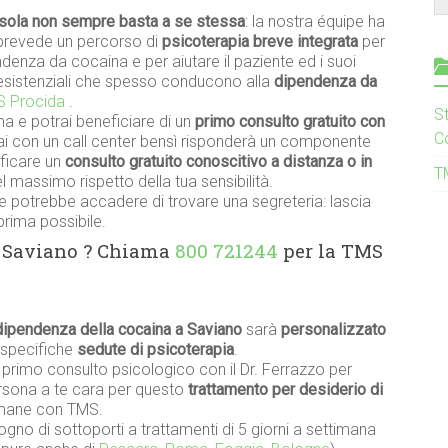
sola non sempre basta a se stessa
: la nostra équipe ha
prevede un percorso di
psicoterapia breve integrata
per
denza da cocaina e per aiutare il paziente ed i suoi
à esistenziali che spesso conducono alla
dipendenza da
 Procida
.
S
a e potrai beneficiare di un
primo consulto gratuito con
C
rai con un call center bensì risponderà un componente
ificare un
consulto gratuito conoscitivo a distanza o in
T
 massimo rispetto della tua sensibilità.
 potrebbe accadere di trovare una segreteria: lascia
prima possibile.
S Saviano ? Chiama
800 721244
per la TMS
dipendenza della cocaina a Saviano
sarà
personalizzato
 specifiche
sedute di psicoterapia
.
n primo consulto psicologico con il Dr. Ferrazzo per
persona a te cara per questo
trattamento per desiderio di
omane con TMS.
gno di sottoporti a trattamenti di 5 giorni a settimana