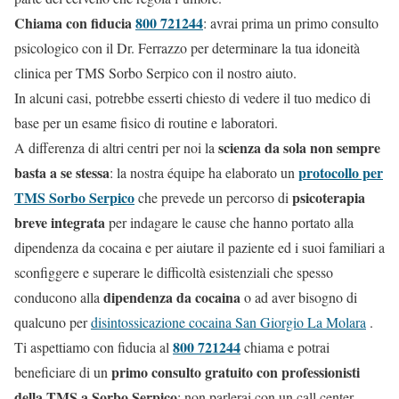
Chiama con fiducia
800 721244
: avrai prima un primo consulto
psicologico con il Dr. Ferrazzo per determinare la tua idoneità
clinica per TMS Sorbo Serpico con il nostro aiuto.
In alcuni casi, potrebbe esserti chiesto di vedere il tuo medico di
base per un esame fisico di routine e laboratori.
scienza da sola non sempre
A differenza di altri centri per noi la
basta a se stessa
protocollo per
: la nostra équipe ha elaborato un
TMS Sorbo Serpico
psicoterapia
che prevede un percorso di
breve integrata
per indagare le cause che hanno portato alla
dipendenza da cocaina e per aiutare il paziente ed i suoi familiari a
sconfiggere e superare le difficoltà esistenziali che spesso
dipendenza da cocaina
conducono alla
o ad aver bisogno di
qualcuno per
disintossicazione cocaina San Giorgio La Molara
.
800 721244
Ti aspettiamo con fiducia al
chiama e potrai
primo consulto gratuito con professionisti
beneficiare di un
della TMS a Sorbo Serpico
: non parlerai con un call center