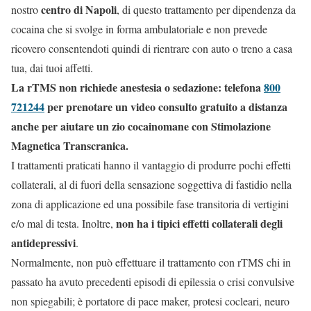
centro di Napoli
nostro
, di questo trattamento per dipendenza da
cocaina che si svolge in forma ambulatoriale e non prevede
ricovero consentendoti quindi di rientrare con auto o treno a casa
tua, dai tuoi affetti.
La rTMS non richiede anestesia o sedazione: telefona
800
721244
per prenotare un video consulto gratuito a distanza
anche per aiutare un zio cocainomane con Stimolazione
Magnetica Transcranica.
I trattamenti praticati hanno il vantaggio di produrre pochi effetti
collaterali, al di fuori della sensazione soggettiva di fastidio nella
zona di applicazione ed una possibile fase transitoria di vertigini
non ha i tipici effetti collaterali degli
e/o mal di testa. Inoltre,
antidepressivi
.
Normalmente, non può effettuare il trattamento con rTMS chi in
passato ha avuto precedenti episodi di epilessia o crisi convulsive
non spiegabili; è portatore di pace maker, protesi cocleari, neuro