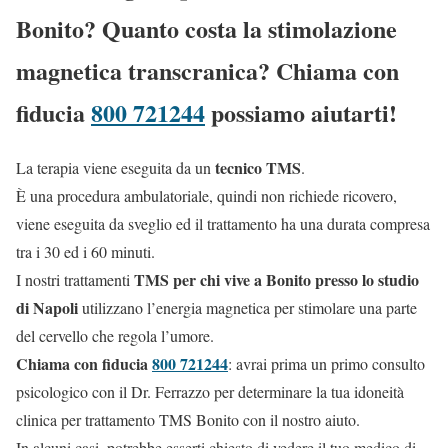
Bonito? Quanto costa la stimolazione
magnetica transcranica? Chiama con
fiducia
800 721244
possiamo aiutarti!
tecnico TMS
La terapia viene eseguita da un
.
È una procedura ambulatoriale, quindi non richiede ricovero,
viene eseguita da sveglio ed il trattamento ha una durata compresa
tra i 30 ed i 60 minuti.
TMS per chi vive a Bonito presso lo studio
I nostri trattamenti
di Napoli
utilizzano l’energia magnetica per stimolare una parte
del cervello che regola l’umore.
Chiama con fiducia
800 721244
: avrai prima un primo consulto
psicologico con il Dr. Ferrazzo per determinare la tua idoneità
clinica per trattamento TMS Bonito con il nostro aiuto.
In alcuni casi, potrebbe esserti chiesto di vedere il tuo medico di