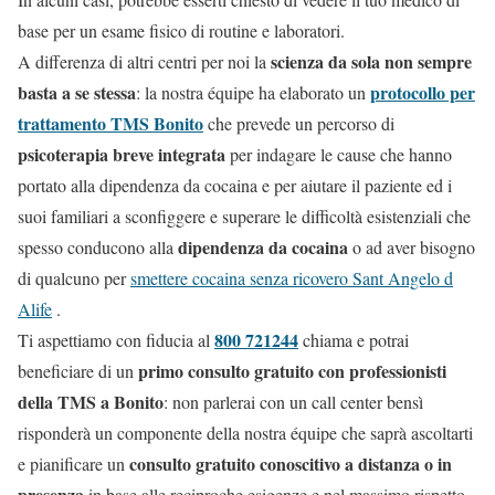
base per un esame fisico di routine e laboratori.
scienza da sola non sempre
A differenza di altri centri per noi la
basta a se stessa
protocollo per
: la nostra équipe ha elaborato un
trattamento TMS Bonito
che prevede un percorso di
psicoterapia breve integrata
per indagare le cause che hanno
portato alla dipendenza da cocaina e per aiutare il paziente ed i
suoi familiari a sconfiggere e superare le difficoltà esistenziali che
dipendenza da cocaina
spesso conducono alla
o ad aver bisogno
di qualcuno per
smettere cocaina senza ricovero Sant Angelo d
Alife
.
800 721244
Ti aspettiamo con fiducia al
chiama e potrai
primo consulto gratuito con professionisti
beneficiare di un
della TMS a Bonito
: non parlerai con un call center bensì
risponderà un componente della nostra équipe che saprà ascoltarti
consulto gratuito conoscitivo a distanza o in
e pianificare un
presenza
in base alle reciproche esigenze e nel massimo rispetto