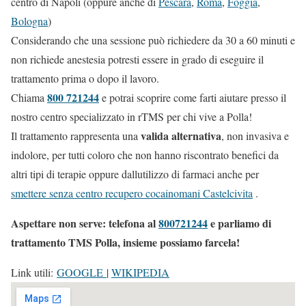
centro di Napoli (oppure anche di
Pescara
,
Roma
,
Foggia
,
Bologna
)
Considerando che una sessione può richiedere da 30 a 60 minuti e
non richiede anestesia potresti essere in grado di eseguire il
trattamento prima o dopo il lavoro.
800 721244
Chiama
e potrai scoprire come farti aiutare presso il
nostro centro specializzato in rTMS per chi vive a Polla!
valida alternativa
Il trattamento rappresenta una
, non invasiva e
indolore, per tutti coloro che non hanno riscontrato benefici da
altri tipi di terapie oppure dallutilizzo di farmaci anche per
smettere senza centro recupero cocainomani Castelcivita
.
Aspettare non serve: telefona al
800721244
e parliamo di
trattamento TMS Polla, insieme possiamo farcela!
Link utili:
GOOGLE
|
WIKIPEDIA