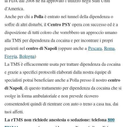
la FDA dal 2008 ne ha approvato l’utilizzo negli Stati Uniti
d’America.
Polla
Anche per chi a
è entrato nel tunnel della dipendenza o
Centro PSY
soffre di altri disturbi, il
opera con successo ed è a
disposizione di tutti coloro che vorrebbero un approccio umano
alla TMS per dipendenza da cocaina e per incontrare i propri
centro di Napoli
pazienti nel
(oppure anche a
Pescara
,
Roma
,
Foggia
,
Bologna
)
La TMS è efficacemente usata per trattare dipendenza da cocaina
e grazie a specifici protocolli elaborati dalla nostra équipe di
centro
specialisti potrai beneficiare anche a Polla presso il nostro
di Napoli
, di questo trattamento per dipendenza da cocaina che si
svolge in forma ambulatoriale e non prevede ricovero
consentendoti quindi di rientrare con auto o treno a casa tua, dai
tuoi affetti.
La rTMS non richiede anestesia o sedazione: telefona
800