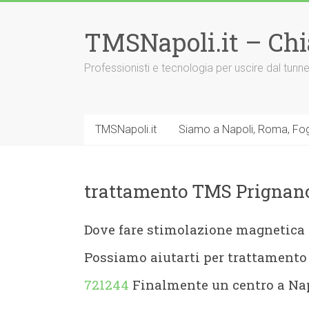
Vai
al
TMSNapoli.it – Ch
contenuto
Professionisti e tecnologia per uscire dal tu
TMSNapoli.it
Siamo a Napoli, Roma, Fog
trattamento TMS Prignano
Dove fare stimolazione magnetica 
Possiamo aiutarti per trattament
721244
Finalmente un centro a Nap