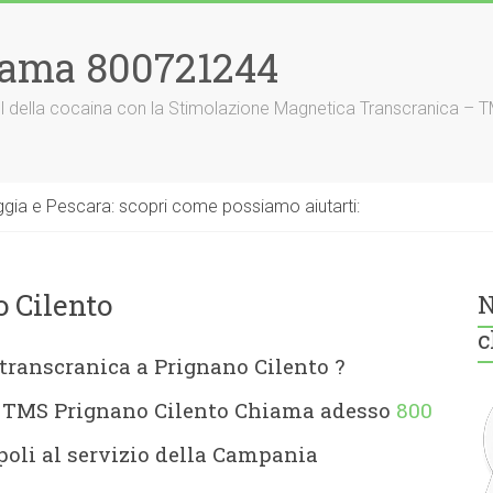
iama 800721244
nnel della cocaina con la Stimolazione Magnetica Transcranica – 
gia e Pescara: scopri come possiamo aiutarti:
 Cilento
N
c
transcranica a Prignano Cilento
?
o TMS Prignano Cilento Chiama adesso
800
oli al servizio della Campania