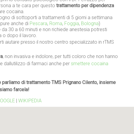
persona a te cara per questo
trattamento per dipendenza
are cocaina.
gno di sottoporti a trattamenti di 5 giorni a settimana
oppure anche di
Pescara
,
Roma
,
Foggia
,
Bologna
)
da 30 a 60 minuti e non richiede anestesia potresti
a o dopo il lavoro.
ti aiutare presso il nostro centro specializzato in rTMS
va
, non invasiva e indolore, per tutti coloro che non hanno
re dallutilizzo di farmaci anche per
smettere cocaina
 parliamo di trattamento TMS Prignano Cilento, insieme
siamo farcela!
OOGLE
|
WIKIPEDIA