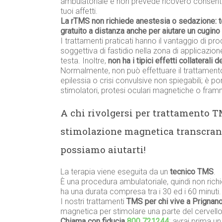
ambulatoriale e non prevede ricovero consenten
tuoi affetti.
La rTMS non richiede anestesia o sedazione: 
gratuito a distanza anche per aiutare un cugin
I trattamenti praticati hanno il vantaggio di prod
soggettiva di fastidio nella zona di applicazione
testa. Inoltre,
non ha i tipici effetti collaterali 
Normalmente, non può effettuare il trattament
epilessia o crisi convulsive non spiegabili; è p
stimolatori, protesi oculari magnetiche o framme
A chi rivolgersi per trattamento 
stimolazione magnetica transcran
possiamo aiutarti!
La terapia viene eseguita da un
tecnico TMS
.
È una procedura ambulatoriale, quindi non richi
ha una durata compresa tra i 30 ed i 60 minuti.
I nostri trattamenti
TMS per chi vive a Prignano
magnetica per stimolare una parte del cervello
Chiama con fiducia
800 721244
: avrai prima u