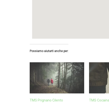
Possiamo aiutarti anche per:
TMS Prignano Cilento
TMS Cocaina