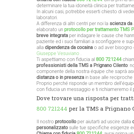
determinare la tua idoneità clinica per trattam
In alcuni casi, potrebbe esserti chiesto di vede
laboratori.
A differenza di altri centri per noi la
scienza da 
elaborato un
protocollo per trattamento TMS P
breve integrata
per indagare le cause che hanno
paziente ed i suoi familiari a sconfiggere e su
alla
dipendenza da cocaina
o ad aver bisogno 
Giuseppe Vesuviano
.
Ti aspettiamo con fiducia al
800 721244
chiam
professionisti della TMS a Prignano Cilento
: n
componente della nostra équipe che saprà asco
distanza o in presenza
in base alle reciproche 
Proprio perché risponde un membro dell’équipe
con fiducia un messaggio e ti richiameremo il 
Dove trovare una risposta per tra
800 721244
per la TMS a Prignano C
Il nostro
protocollo
per aiutarti ad uscire dalla
personalizzato
sulle tue specifiche esigenze 
Chiama con fiducia
800 721244
: avrai prima u