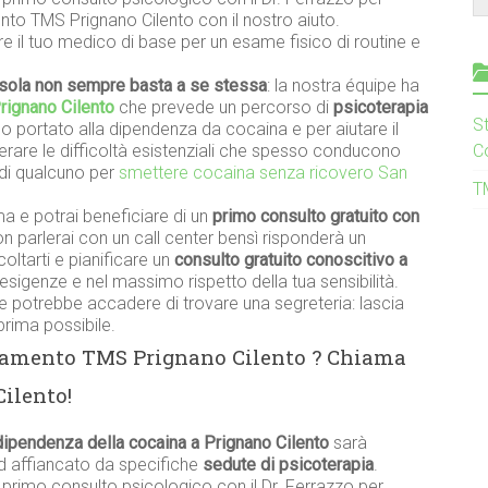
ento TMS Prignano Cilento con il nostro aiuto.
re il tuo medico di base per un esame fisico di routine e
sola non sempre basta a se stessa
: la nostra équipe ha
rignano Cilento
che prevede un percorso di
psicoterapia
S
 portato alla dipendenza da cocaina e per aiutare il
perare le difficoltà esistenziali che spesso conducono
C
di qualcuno per
smettere cocaina senza ricovero San
T
a e potrai beneficiare di un
primo consulto gratuito con
on parlerai con un call center bensì risponderà un
ltarti e pianificare un
consulto gratuito conoscitivo a
esigenze e nel massimo rispetto della tua sensibilità.
 potrebbe accadere di trovare una segreteria: lascia
prima possibile.
ttamento TMS Prignano Cilento ? Chiama
ilento!
dipendenza della cocaina a Prignano Cilento
sarà
ed affiancato da specifiche
sedute di psicoterapia
.
n primo consulto psicologico con il Dr. Ferrazzo per