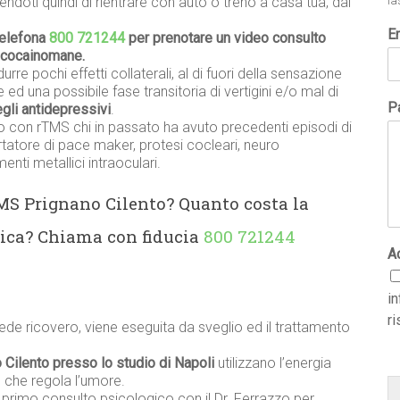
doti quindi di rientrare con auto o treno a casa tua, dai
la
E
telefona
800 721244
per prenotare un video consulto
o cocainomane.
urre pochi effetti collaterali, al di fuori della sensazione
 ed una possibile fase transitoria di vertigini e/o mal di
Pa
degli antidepressivi
.
o con rTMS chi in passato ha avuto precedenti episodi di
ortatore di pace maker, protesi cocleari, neuro
nti metallici intraoculari.
TMS Prignano Cilento? Quanto costa la
ica? Chiama con fiducia
800 721244
A
i
ri
ede ricovero, viene eseguita da sveglio ed il trattamento
 Cilento presso lo studio di Napoli
utilizzano l’energia
 che regola l’umore.
n primo consulto psicologico con il Dr. Ferrazzo per