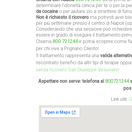
determinare l’idoneità clinica per te o per la 
da cocaina
o per aiutare zio a smettere di fum
Non è richiesto il ricovero
ma potresti aver biso
per più settimane presso il centro di Napoli (
Considerando che una sessione può richiedere 
essere in grado di eseguire il trattamento prim
Chiama
800 721244
e potrai scoprire come far
per chi vive a Prignano Cilento!
Il trattamento rappresenta una
valida alternati
riscontrato benefici da altri tipi di terapie oppu
senza ricovero San Giuseppe Vesuviano
.
Aspettare non serve: telefona al
800721244
e
pos
Link utili:
G