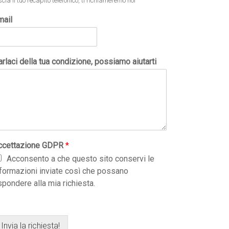
scia il tuo recapito telefonico, ti richiameremo noi
mail
rlaci della tua condizione, possiamo aiutarti
ccettazione GDPR
*
Acconsento a che questo sito conservi le
nformazioni inviate così che possano
spondere alla mia richiesta.
Invia la richiesta!