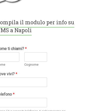
ompila il modulo per info su
MS a Napoli
ome ti chiami?
*
ome
Cognome
ove vivi?
*
elefono
*