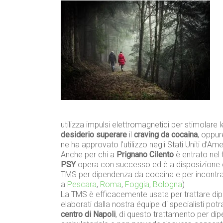
utilizza impulsi elettromagnetici per stimolare l
desiderio superare
il
craving da cocaina
, oppur
ne ha approvato l’utilizzo negli Stati Uniti d’Ame
Anche per chi a
Prignano Cilento
è entrato nel 
PSY
opera con successo ed è a disposizione d
TMS per dipendenza da cocaina e per incontrare
a
Pescara
,
Roma
,
Foggia
,
Bologna
)
La TMS è efficacemente usata per trattare dip
elaborati dalla nostra équipe di specialisti pot
centro di Napoli
, di questo trattamento per di