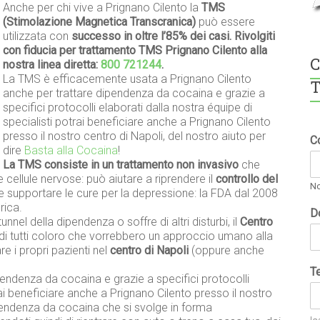
Anche per chi vive a Prignano Cilento la
TMS
(Stimolazione Magnetica Transcranica)
può essere
utilizzata con
successo in oltre l’85% dei casi. Rivolgiti
con fiducia per trattamento TMS Prignano Cilento alla
C
nostra linea diretta:
800 721244
.
La TMS è efficacemente usata a Prignano Cilento
T
anche per trattare dipendenza da cocaina e grazie a
specifici protocolli elaborati dalla nostra équipe di
specialisti potrai beneficiare anche a Prignano Cilento
presso il nostro centro di Napoli, del nostro aiuto per
C
dire
Basta alla Cocaina
!
La TMS consiste in un trattamento non invasivo
che
e cellule nervose: può aiutare a riprendere il
controllo del
N
e supportare le cure per la depressione: la FDA dal 2008
rica.
D
tunnel della dipendenza o soffre di altri disturbi, il
Centro
i tutti coloro che vorrebbero un approccio umano alla
 i propri pazienti nel
centro di Napoli
(oppure anche
T
endenza da cocaina e grazie a specifici protocolli
rai beneficiare anche a Prignano Cilento presso il nostro
pendenza da cocaina che si svolge in forma