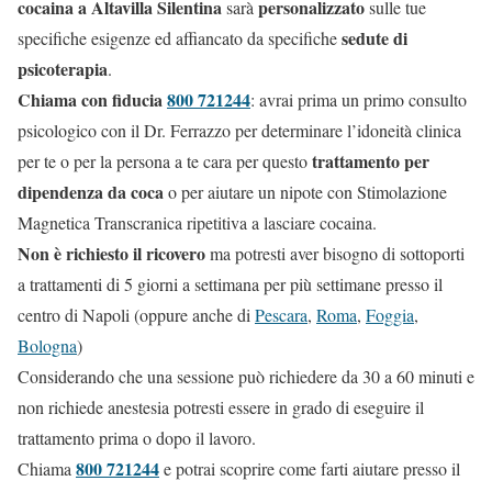
cocaina a Altavilla Silentina
personalizzato
sarà
sulle tue
sedute di
specifiche esigenze ed affiancato da specifiche
psicoterapia
.
Chiama con fiducia
800 721244
: avrai prima un primo consulto
psicologico con il Dr. Ferrazzo per determinare l’idoneità clinica
trattamento per
per te o per la persona a te cara per questo
dipendenza da coca
o per aiutare un nipote con Stimolazione
Magnetica Transcranica ripetitiva a lasciare cocaina.
Non è richiesto il ricovero
ma potresti aver bisogno di sottoporti
a trattamenti di 5 giorni a settimana per più settimane presso il
centro di Napoli (oppure anche di
Pescara
,
Roma
,
Foggia
,
Bologna
)
Considerando che una sessione può richiedere da 30 a 60 minuti e
non richiede anestesia potresti essere in grado di eseguire il
trattamento prima o dopo il lavoro.
800 721244
Chiama
e potrai scoprire come farti aiutare presso il