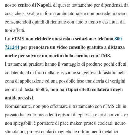
centro di Napoli
nostro
, di questo trattamento per dipendenza da
coca che si svolge in forma ambulatoriale e non prevede ricovero
consentendoti quindi di rientrare con auto o treno a casa tua, dai
tuoi affetti.
La rTMS non richiede anestesia o sedazione: telefona
800
721244
per prenotare un video consulto gratuito a distanza
anche per salvare un marito dalla cocaina con TMS.
I trattamenti praticati hanno il vantaggio di produrre pochi effetti
collaterali, al di fuori della sensazione soggettiva di fastidio nella
zona di applicazione ed una possibile fase transitoria di vertigini
non ha i tipici effetti collaterali degli
e/o mal di testa. Inoltre,
antidepressivi
.
Normalmente, non può effettuare il trattamento con rTMS chi in
passato ha avuto precedenti episodi di epilessia o crisi convulsive
non spiegabili; è portatore di pace maker, protesi cocleari, neuro
stimolatori, protesi oculari magnetiche o frammenti metallici