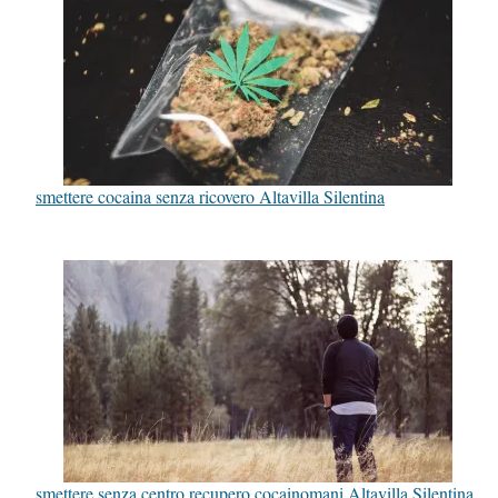
smettere cocaina senza ricovero Altavilla Silentina
smettere senza centro recupero cocainomani Altavilla Silentina