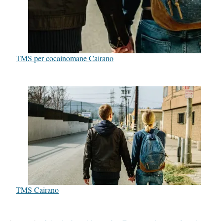
TMS per cocainomane Cairano
TMS Cairano