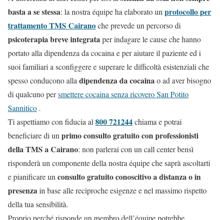
basta a se stessa
protocollo per
: la nostra équipe ha elaborato un
trattamento TMS Cairano
che prevede un percorso di
psicoterapia breve integrata
per indagare le cause che hanno
portato alla dipendenza da cocaina e per aiutare il paziente ed i
suoi familiari a sconfiggere e superare le difficoltà esistenziali che
dipendenza da cocaina
spesso conducono alla
o ad aver bisogno
di qualcuno per
smettere cocaina senza ricovero San Potito
Sannitico
.
800 721244
Ti aspettiamo con fiducia al
chiama e potrai
primo consulto gratuito con professionisti
beneficiare di un
della TMS a Cairano
: non parlerai con un call center bensì
risponderà un componente della nostra équipe che saprà ascoltarti
consulto gratuito conoscitivo a distanza o in
e pianificare un
presenza
in base alle reciproche esigenze e nel massimo rispetto
della tua sensibilità.
Proprio perché risponde un membro dell’équipe potrebbe