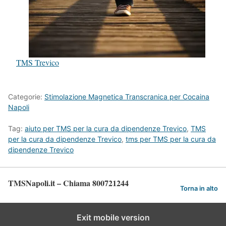
TMS Trevico
Categorie:
Stimolazione Magnetica Transcranica per Cocaina
Napoli
Tag:
aiuto per TMS per la cura da dipendenze Trevico
,
TMS
per la cura da dipendenze Trevico
,
tms per TMS per la cura da
dipendenze Trevico
TMSNapoli.it – Chiama 800721244
Torna in alto
Exit mobile version