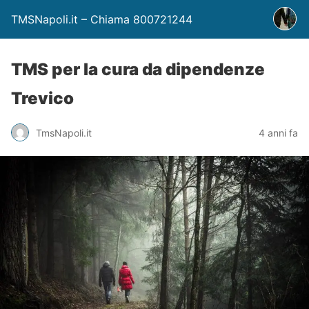
TMSNapoli.it – Chiama 800721244
TMS per la cura da dipendenze
Trevico
TmsNapoli.it
4 anni fa