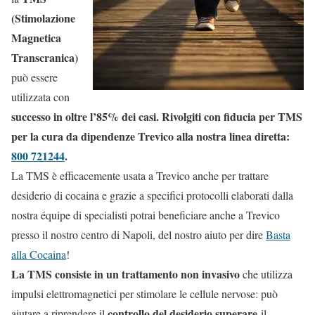
(Stimolazione
Magnetica
Transcranica)
può essere
utilizzata con
successo in oltre l’85% dei casi. Rivolgiti con fiducia per TMS
per la cura da dipendenze Trevico alla nostra linea diretta:
800 721244
.
La TMS è efficacemente usata a Trevico anche per trattare
desiderio di cocaina e grazie a specifici protocolli elaborati dalla
nostra équipe di specialisti potrai beneficiare anche a Trevico
presso il nostro centro di Napoli, del nostro aiuto per dire
Basta
alla Cocaina
!
La TMS consiste in un trattamento non invasivo
che utilizza
impulsi elettromagnetici per stimolare le cellule nervose: può
controllo del desiderio superare
aiutare a riprendere il
il