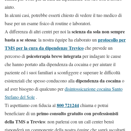
aiuto.
In alcuni casi, potrebbe esserti chiesto di vedere il tuo medico di
base per un esame fisico di routine e laboratori.
scienza da sola non sempre
A differenza di altri centri per noi la
basta a se stessa
protocollo per
: la nostra équipe ha elaborato un
TMS per la cura da dipendenze Trevico
che prevede un
psicoterapia breve integrata
percorso di
per indagare le cause
che hanno portato alla dipendenza da cocaina e per aiutare il
paziente ed i suoi familiari a sconfiggere e superare le difficoltà
dipendenza da cocaina
esistenziali che spesso conducono alla
o
ad aver bisogno di qualcuno per
disintossicazione cocaina Santo
Stefano del Sole
.
800 721244
Ti aspettiamo con fiducia al
chiama e potrai
primo consulto gratuito con professionisti
beneficiare di un
della TMS a Trevico
: non parlerai con un call center bensì
risponderà un componente della nostra équipe che saprà ascoltarti