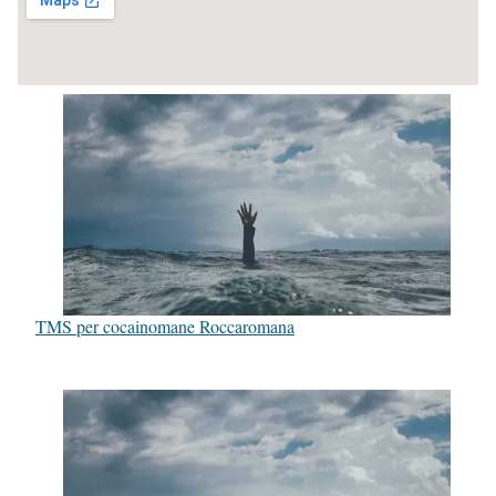
TMS per cocainomane Roccaromana