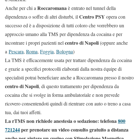
Roccaromana
Anche per chi a
è entrato nel tunnel della
Centro PSY
dipendenza o soffre di altri disturbi, il
opera con
successo ed è a disposizione di tutti coloro che vorrebbero un
approccio umano alla TMS per dipendenza da cocaina e per
centro di Napoli
incontrare i propri pazienti nel
(oppure anche
a
Pescara
,
Roma
,
Foggia
,
Bologna
)
La TMS è efficacemente usata per trattare dipendenza da cocaina
e grazie a specifici protocolli elaborati dalla nostra équipe di
specialisti potrai beneficiare anche a Roccaromana presso il nostro
centro di Napoli
, di questo trattamento per dipendenza da
cocaina che si svolge in forma ambulatoriale e non prevede
ricovero consentendoti quindi di rientrare con auto o treno a casa
tua, dai tuoi affetti.
La rTMS non richiede anestesia o sedazione: telefona
800
721244
per prenotare un video consulto gratuito a distanza
anche per aiutare un cugino con Stimolazione Magnetica