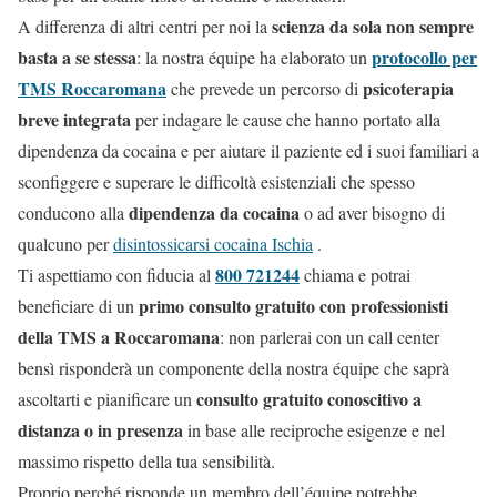
scienza da sola non sempre
A differenza di altri centri per noi la
basta a se stessa
protocollo per
: la nostra équipe ha elaborato un
TMS Roccaromana
psicoterapia
che prevede un percorso di
breve integrata
per indagare le cause che hanno portato alla
dipendenza da cocaina e per aiutare il paziente ed i suoi familiari a
sconfiggere e superare le difficoltà esistenziali che spesso
dipendenza da cocaina
conducono alla
o ad aver bisogno di
qualcuno per
disintossicarsi cocaina Ischia
.
800 721244
Ti aspettiamo con fiducia al
chiama e potrai
primo consulto gratuito con professionisti
beneficiare di un
della TMS a Roccaromana
: non parlerai con un call center
bensì risponderà un componente della nostra équipe che saprà
consulto gratuito conoscitivo a
ascoltarti e pianificare un
distanza o in presenza
in base alle reciproche esigenze e nel
massimo rispetto della tua sensibilità.
Proprio perché risponde un membro dell’équipe potrebbe