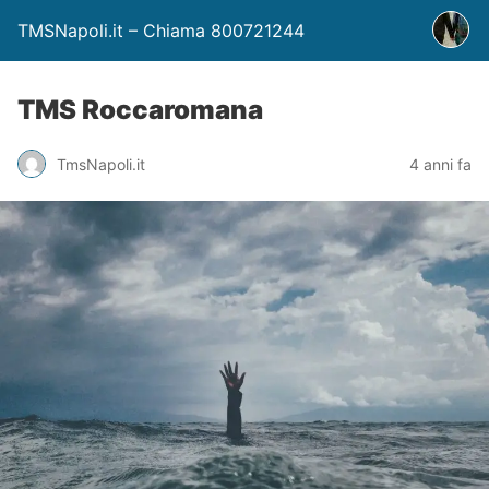
TMSNapoli.it – Chiama 800721244
TMS Roccaromana
TmsNapoli.it
4 anni fa